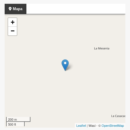
Mapa
+
−
200 m
500 ft
Leaflet
| Wasi - ©
OpenStreetMap