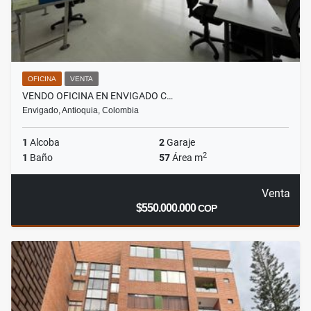
OFICINA
VENTA
VENDO OFICINA EN ENVIGADO C…
Envigado, Antioquia, Colombia
1
Alcoba
2
Garaje
2
1
Baño
57
Área m
Venta
$550.000.000
COP