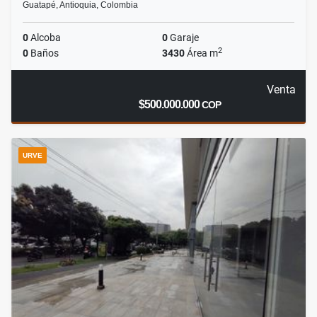
Guatapé, Antioquia, Colombia
0
Alcoba
0
Garaje
2
0
Baños
3430
Área m
Venta
$500.000.000
COP
URVE