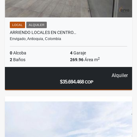
LOCAL
ALQUILER
ARRIENDO LOCALES EN CENTRO…
Envigado, Antioquia, Colombia
0
Alcoba
4
Garaje
2
2
Baños
269.96
Área m
Alquiler
$35.694.468
COP