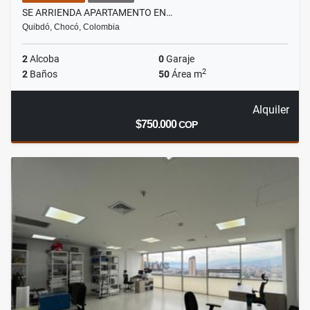
SE ARRIENDA APARTAMENTO EN…
Quibdó, Chocó, Colombia
2
Alcoba
0
Garaje
2
2
Baños
50
Área m
Alquiler
$750.000
COP