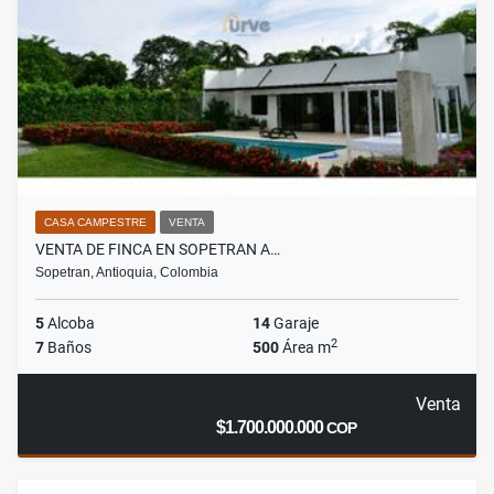
CASA CAMPESTRE
VENTA
VENTA DE FINCA EN SOPETRAN A…
Sopetran, Antioquia, Colombia
5
Alcoba
14
Garaje
2
7
Baños
500
Área m
Venta
$1.700.000.000
COP