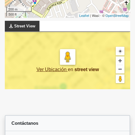
200 m
500 ft
Leaflet
| Wasi - ©
OpenStreetMap
Street View
Ver Ubicación
en
street view
Contáctanos