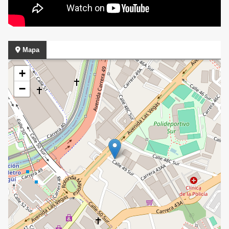
Mapa
+
−