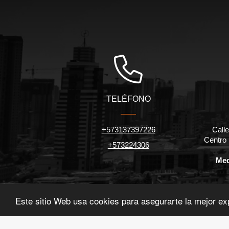
TELÉFONO
+573137397226
Calle
Centro
+573224306
Med
Este sitio Web usa cookies para asegurarte la mejor ex
©2026
urve.com.co
, todos los derechos reservados.