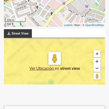
200 m
500 ft
Leaflet
| Wasi - ©
OpenStreetMap
Street View
Ver Ubicación
en
street view