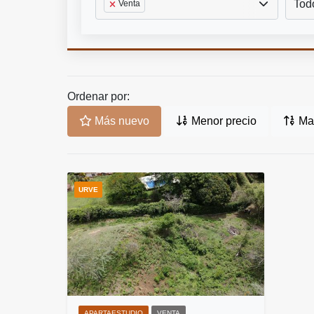
Tod
Venta
Ordenar por:
Más nuevo
Menor precio
May
URVE
APARTAESTUDIO
VENTA