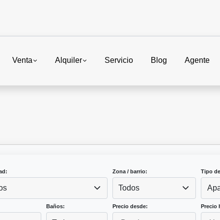
Venta
Alquiler
Servicio
Blog
Agente
ad:
Zona / barrio:
Tipo d
os
Todos
Apa
Baños:
Precio desde:
Precio 