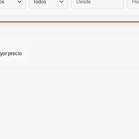
os
Todos
or precio