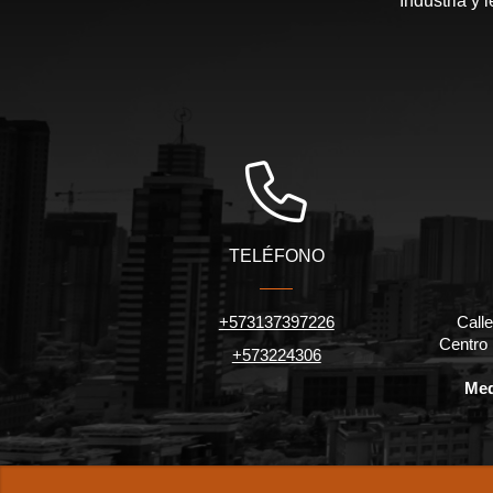
Industria y 
TELÉFONO
+573137397226
Calle
Centro
+573224306
Med