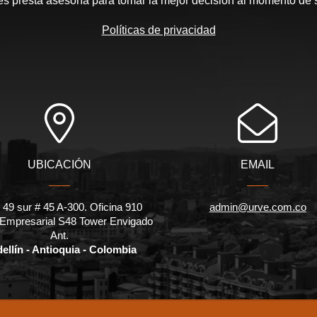
les presta asesoría para tomar la mejor decisión al momento de 
Políticas de privacidad
UBICACIÓN
EMAIL
 49 sur # 45 A-300. Oficina 910
admin@urve.com.co
 Empresarial S48 Tower Envigado
Ant.
ellín - Antioquia - Colombia