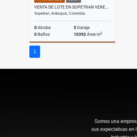
VENTA DE LOTE EN SOPETRAN VEREDA LLANO DE MONTAÑA
Sopetran, Antioquia, Colombia
0
Alcoba
5
Garaje
2
0
Baños
10392
Área m
Venta
1
$750.000.000
Somos una empresa 
sus expectativas en 