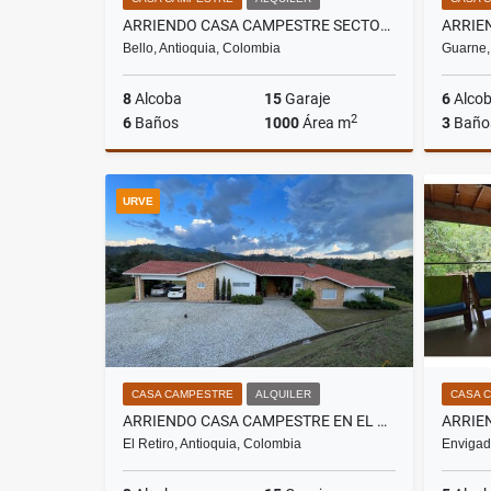
ARRIENDO CASA CAMPESTRE SECTOR NORTE AMERICA BELLO
Bello, Antioquia, Colombia
Guarne,
8
Alcoba
15
Garaje
6
Alco
2
6
Baños
1000
Área m
3
Baño
Alquiler
URVE
$16.000.000
CASA CAMPESTRE
ALQUILER
CASA 
ARRIENDO CASA CAMPESTRE EN EL RETIRO ANTIOQUIA
El Retiro, Antioquia, Colombia
Envigad