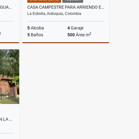
ALQUILO CASA CAMPESTRE EN GUARNE VEREDA MONTAÑEZ
CASA CAMPESTRE PARA ARRIENDO EN LA ESTRELLA SECTOR SAN ISIDRO
La Estrella, Antioquia, Colombia
5
Alcoba
4
Garaje
2
2
5
Baños
500
Área m
Alquiler
Alquiler
.000.000
$7.000.000
ARRIENDO CASA CAMPESTRE EN LA ESTRELLA SECTOR SAN ISIDRO