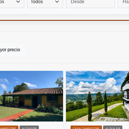
os
Todos
or precio
CAMPESTRE
ALQUILER
CASA CAMPESTRE
ALQUILER