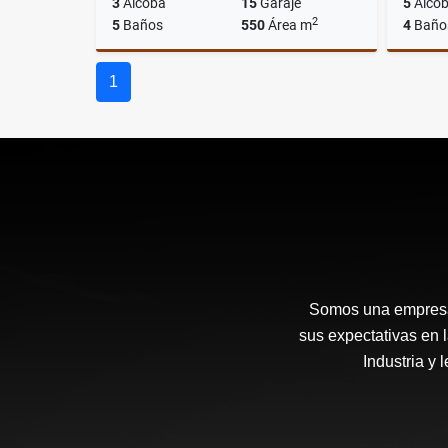
3
Alcoba
15
Garaje
5
Alco
2
5
Baños
550
Área m
4
Baño
Alquiler
1
$16.000.000
Somos una empresa 
sus expectativas en 
Industria y 