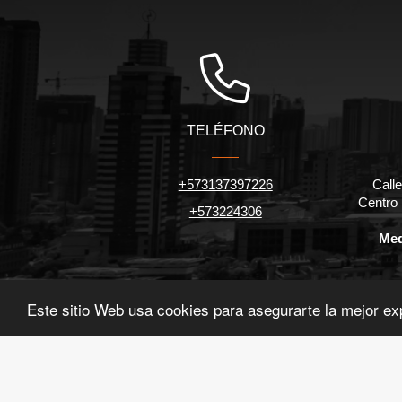
TELÉFONO
+573137397226
Calle
Centro
+573224306
Med
Este sitio Web usa cookies para asegurarte la mejor ex
©2026
urve.com.co
, todos los derechos reservados.