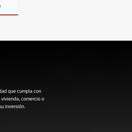
2
Alquiler
.200.000
idad que cumpla con
 vivienda, comercio o
su inversión.