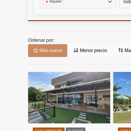
Tod
Alquiler
Ordenar por:
Más nuevo
Menor precio
May
CASA CAMPESTRE
ALQUILER
CASA 