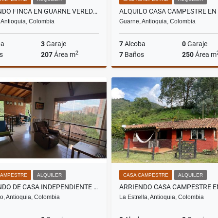
ARRIENDO FINCA EN GUARNE VEREDA PIEDRAS BLANCAS SECTOR LOS YARUMOS
 Antioquia, Colombia
Guarne, Antioquia, Colombia
ba
3
Garaje
7
Alcoba
0
Garaje
2
s
207
Área m
7
Baños
250
Área m
Alquiler
$3.700.000
$15
CAMPESTRE
ALQUILER
CASA CAMPESTRE
ALQUILER
ARRIENDO DE CASA INDEPENDIENTE EN ENVIGADO SECTOR LAS ANTILLAS
o, Antioquia, Colombia
La Estrella, Antioquia, Colombia