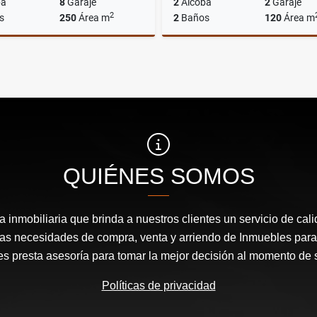
ba
8
Garaje
2
Alcoba
2
Garaje
2
s
250
Área m
2
Baños
120
Área m
Alquiler
$15.000.000
$3
QUIÉNES SOMOS
inmobiliaria que brinda a nuestros clientes un servicio de cal
las necesidades de compra, venta y arriendo de Inmuebles para
les presta asesoría para tomar la mejor decisión al momento de 
Políticas de privacidad