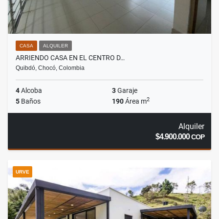
CASA
ALQUILER
ARRIENDO CASA EN EL CENTRO D…
Quibdó, Chocó, Colombia
4
Alcoba
3
Garaje
2
5
Baños
190
Área m
Alquiler
$4.900.000
COP
URVE