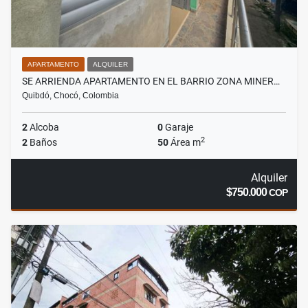
APARTAMENTO
ALQUILER
SE ARRIENDA APARTAMENTO EN EL BARRIO ZONA MINER…
Quibdó, Chocó, Colombia
2
Alcoba
0
Garaje
2
2
Baños
50
Área m
Alquiler
$750.000
COP