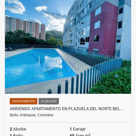
APARTAMENTO
ALQUILER
ARRIENDO APARTAMENTO EN PLAZUELA DEL NORTE BEL…
Bello, Antioquia, Colombia
2
Alcoba
1
Garaje
2
1
Baño
45
Área m