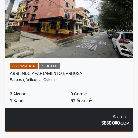
APARTAMENTO
ALQUILER
ARRIENDO APARTAMENTO BARBOSA.
Barbosa, Antioquia, Colombia
2
Alcoba
0
Garaje
2
1
Baño
52
Área m
Alquiler
$850.000
COP