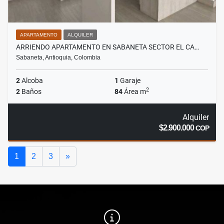
APARTAMENTO
ALQUILER
ARRIENDO APARTAMENTO EN SABANETA SECTOR EL CA…
Sabaneta, Antioquia, Colombia
2
Alcoba
1
Garaje
2
2
Baños
84
Área m
Alquiler
$2.900.000
COP
Siguiente
1
2
3
»