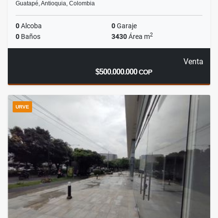
Guatapé, Antioquia, Colombia
0
Alcoba
0
Garaje
2
0
Baños
3430
Área m
Venta
$500.000.000
COP
URVE