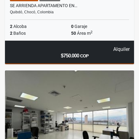
SE ARRIENDA APARTAMENTO EN…
Quibdó, Chocó, Colombia
2
Alcoba
0
Garaje
2
2
Baños
50
Área m
Alquiler
$750.000
COP