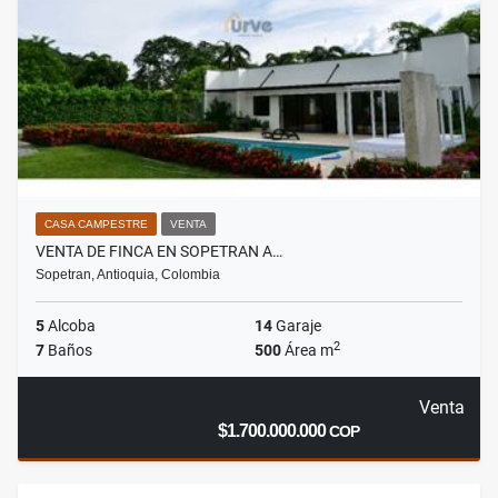
CASA CAMPESTRE
VENTA
VENTA DE FINCA EN SOPETRAN A…
Sopetran, Antioquia, Colombia
5
Alcoba
14
Garaje
2
7
Baños
500
Área m
Venta
$1.700.000.000
COP