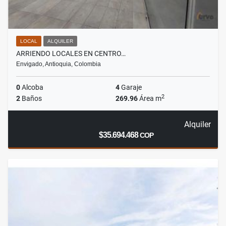
LOCAL
ALQUILER
ARRIENDO LOCALES EN CENTRO…
Envigado, Antioquia, Colombia
0
Alcoba
4
Garaje
2
2
Baños
269.96
Área m
Alquiler
$35.694.468
COP