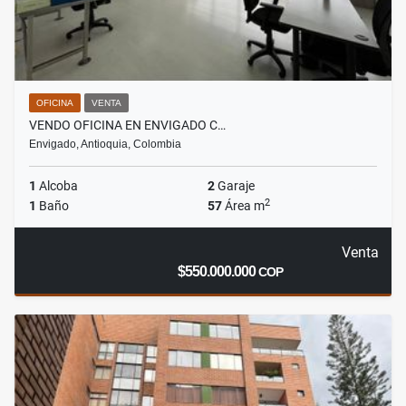
OFICINA
VENTA
VENDO OFICINA EN ENVIGADO C…
Envigado, Antioquia, Colombia
1
Alcoba
2
Garaje
2
1
Baño
57
Área m
Venta
$550.000.000
COP