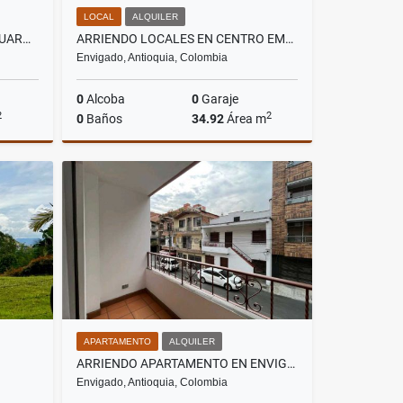
LOCAL
ALQUILER
VENDO CASA CAMPESTRE EN GUARNE VEREDA MONTAÑEZ
ARRIENDO LOCALES EN CENTRO EMPRESARIAL EN ENVIGADO
Envigado, Antioquia, Colombia
0
Alcoba
0
Garaje
2
2
0
Baños
34.92
Área m
Venta
Alquiler
$3.492.000
APARTAMENTO
ALQUILER
ARRIENDO APARTAMENTO EN ENVIGADO BARRIO MESA
Envigado, Antioquia, Colombia