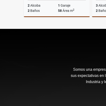
2
Alcoba
1
Garaje
3
Alco
2
2
Baños
58
Área m
2
Baño
Venta
$535.000.000
Somos una empresa 
sus expectativas en 
Industria y 