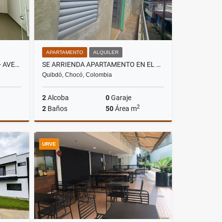
APARTAMENTO
ALQUILER
ALQUILO LOCAL EN ENVIGADO - AVENIDA LAS VEGAS
SE ARRIENDA APARTAMENTO EN EL BARRIO ZONA MINERA EN QUIBDO
Quibdó, Chocó, Colombia
2
Alcoba
0
Garaje
2
2
Baños
50
Área m
lquiler
Alquiler
URVE
$750.000