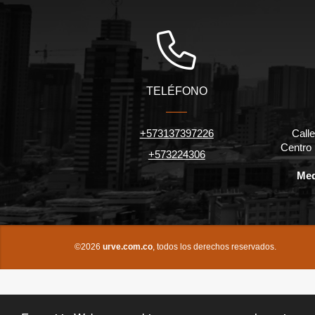
TELÉFONO
+573137397226
Calle
Centro
+573224306
Med
©2026
urve.com.co
, todos los derechos reservados.