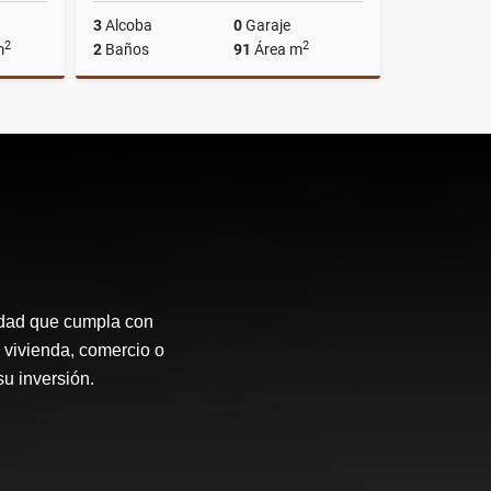
3
Alcoba
0
Garaje
2
2
m
2
Baños
91
Área m
Venta
Alquiler
$2.750.000
idad que cumpla con
 vivienda, comercio o
su inversión.