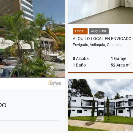
LOCAL
ALQUILER
Envigado, Antioquia, Colombia
0
Alcoba
1
Garaje
2
1
Baño
52
Área m
A
$4.900.000
DO