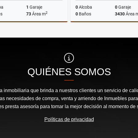
ba
1
Garaje
0
Alcoba
0
Garaje
2
s
73
Área m
0
Baños
3430
Área 
Alquiler
$3.000.000
$500.000.000
QUIÉNES SOMOS
inmobiliaria que brinda a nuestros clientes un servicio de cal
las necesidades de compra, venta y arriendo de Inmuebles para
les presta asesoría para tomar la mejor decisión al momento de 
Políticas de privacidad