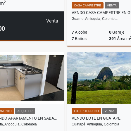
2
 m
CASA CAMPESTRE
VENTA
Guarne, Antioquia, Colombia
Venta
00
7
Alcoba
0
Garaje
7
Baños
391
Área m
$2.240.000.000
AMENTO
ALQUILER
LOTE / TERRENO
VENTA
ARRIENDO APARTAMENTO EN SABANETA
VENDO LOTE EN GUATAPE
a, Antioquia, Colombia
Guatapé, Antioquia, Colombia