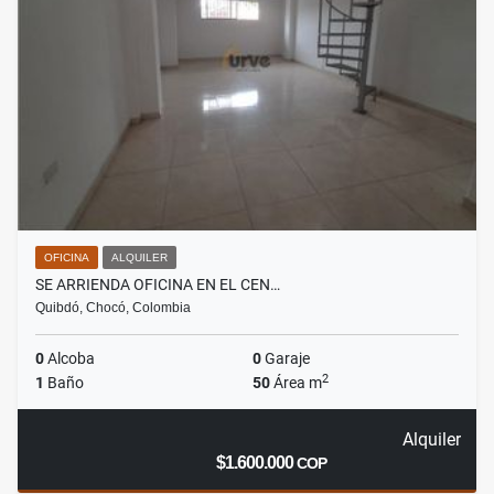
OFICINA
ALQUILER
SE ARRIENDA OFICINA EN EL CEN…
Quibdó, Chocó, Colombia
0
Alcoba
0
Garaje
2
1
Baño
50
Área m
Alquiler
$1.600.000
COP