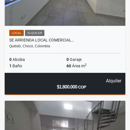
LOCAL
ALQUILER
SE ARRIENDA LOCAL COMERCIAL…
Quibdó, Chocó, Colombia
0
Alcoba
0
Garaje
2
1
Baño
60
Área m
Alquiler
$1.800.000
COP