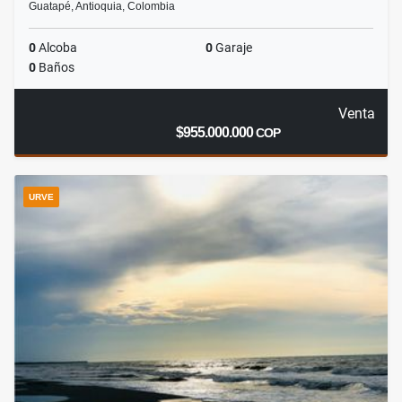
Guatapé, Antioquia, Colombia
0
Alcoba
0
Garaje
0
Baños
Venta
$955.000.000
COP
URVE