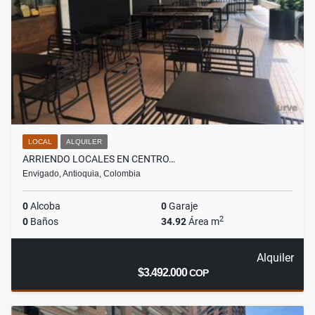
LOCAL
ALQUILER
ARRIENDO LOCALES EN CENTRO…
Envigado, Antioquia, Colombia
0
Alcoba
0
Garaje
2
0
Baños
34.92
Área m
Alquiler
$3.492.000
COP