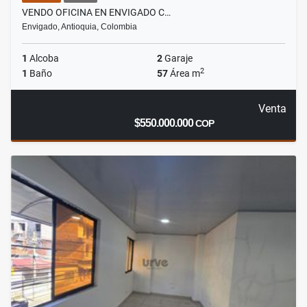
VENDO OFICINA EN ENVIGADO C…
Envigado, Antioquia, Colombia
1
Alcoba
2
Garaje
2
1
Baño
57
Área m
Venta
$550.000.000
COP