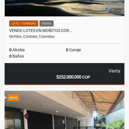
LOTE / TERRENO
VENTA
VENDO LOTES EN MOÑITOS COR…
Moñitos, Córdoba, Colombia
0
Alcoba
0
Garaje
0
Baños
Venta
$152.000.000
COP
URVE