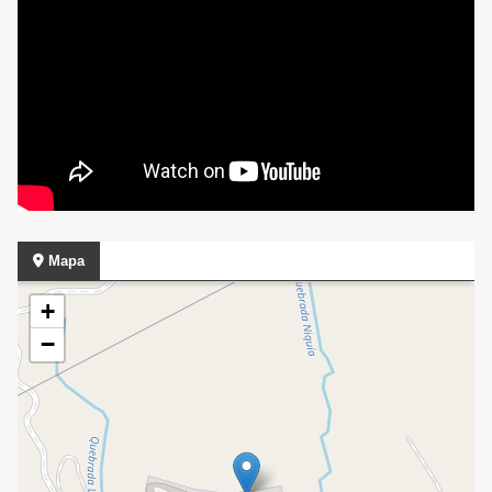
Mapa
+
−