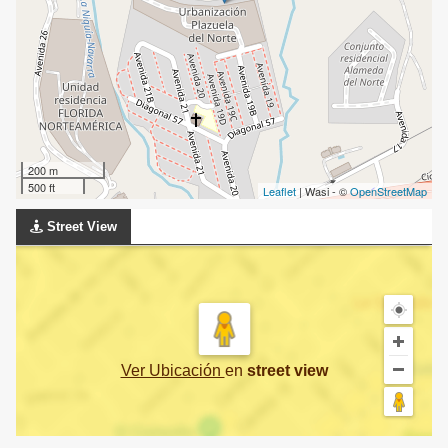
200 m
500 ft
Leaflet
| Wasi - ©
OpenStreetMap
Street View
Ver Ubicación
en
street view