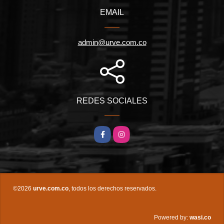
EMAIL
admin@urve.com.co
REDES SOCIALES
Facebook
Instagram
©2026
urve.com.co
, todos los derechos reservados.
wasi.co
Powered by: