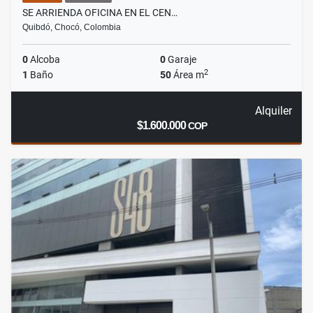
SE ARRIENDA OFICINA EN EL CEN…
Quibdó, Chocó, Colombia
0
Alcoba
0
Garaje
2
1
Baño
50
Área m
Alquiler
$1.600.000
COP