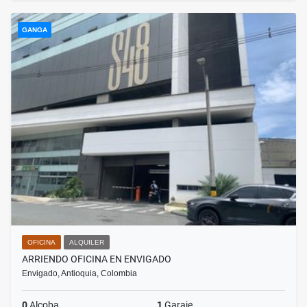
GANGA
OFICINA
ALQUILER
ARRIENDO OFICINA EN ENVIGADO
Envigado, Antioquia, Colombia
0
Alcoba
1
Garaje