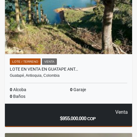
LOTE / TERRENO
VENTA
LOTE EN VENTA EN GUATAPE ANT…
Guatapé, Antioquia, Colombia
0
Alcoba
0
Garaje
0
Baños
Venta
$955.000.000
COP