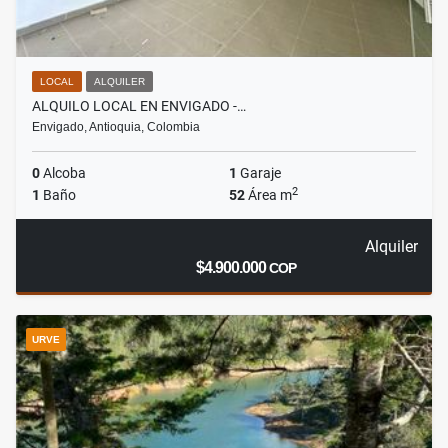
LOCAL
ALQUILER
ALQUILO LOCAL EN ENVIGADO -…
Envigado, Antioquia, Colombia
0
Alcoba
1
Garaje
2
1
Baño
52
Área m
Alquiler
$4.900.000
COP
URVE