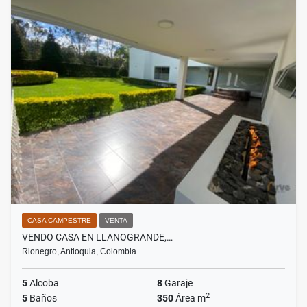
CASA CAMPESTRE
VENTA
VENDO CASA EN LLANOGRANDE,…
Rionegro, Antioquia, Colombia
5
Alcoba
8
Garaje
2
5
Baños
350
Área m