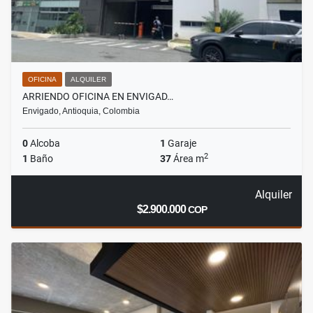
OFICINA
ALQUILER
ARRIENDO OFICINA EN ENVIGAD…
Envigado, Antioquia, Colombia
0
Alcoba
1
Garaje
2
1
Baño
37
Área m
Alquiler
$2.900.000
COP