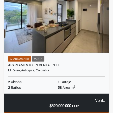
APARTAMENTO
VENTA
APARTAMENTO EN VENTA EN EL…
El Retiro, Antioquia, Colombia
2
Alcoba
1
Garaje
2
2
Baños
58
Área m
Venta
$520.000.000
COP