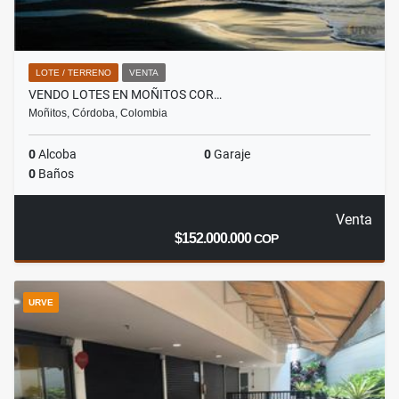
LOTE / TERRENO
VENTA
VENDO LOTES EN MOÑITOS COR…
Moñitos, Córdoba, Colombia
0
Alcoba
0
Garaje
0
Baños
Venta
$152.000.000
COP
URVE