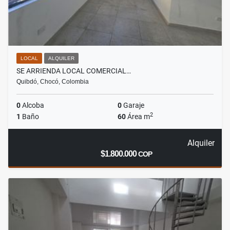
LOCAL
ALQUILER
SE ARRIENDA LOCAL COMERCIAL…
Quibdó, Chocó, Colombia
0
Alcoba
0
Garaje
2
1
Baño
60
Área m
Alquiler
$1.800.000
COP