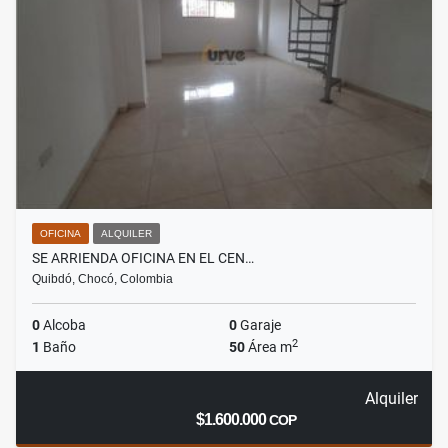
OFICINA
ALQUILER
SE ARRIENDA OFICINA EN EL CEN…
Quibdó, Chocó, Colombia
0
Alcoba
0
Garaje
2
1
Baño
50
Área m
Alquiler
$1.600.000
COP