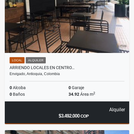
LOCAL
ALQUILER
ARRIENDO LOCALES EN CENTRO…
Envigado, Antioquia, Colombia
0
Alcoba
0
Garaje
2
0
Baños
34.92
Área m
Alquiler
$3.492.000
COP