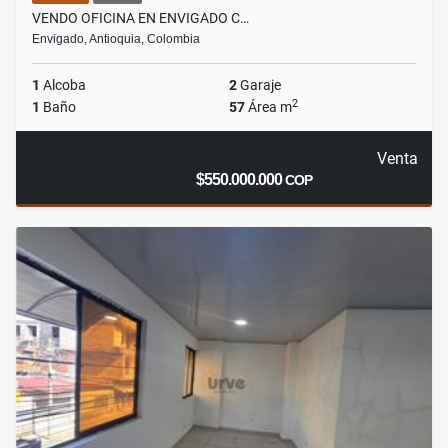
VENDO OFICINA EN ENVIGADO C…
Envigado, Antioquia, Colombia
1
Alcoba
2
Garaje
2
1
Baño
57
Área m
Venta
$550.000.000
COP