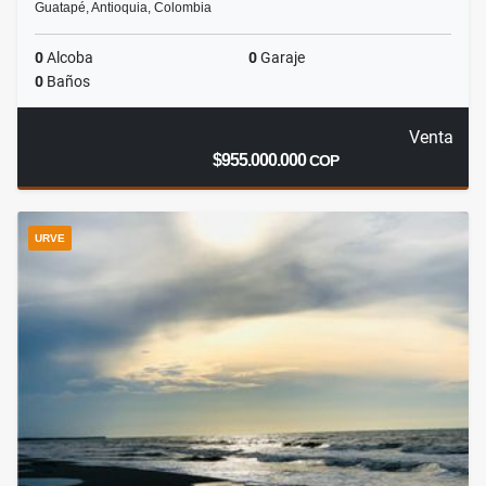
Guatapé, Antioquia, Colombia
0
Alcoba
0
Garaje
0
Baños
Venta
$955.000.000
COP
URVE