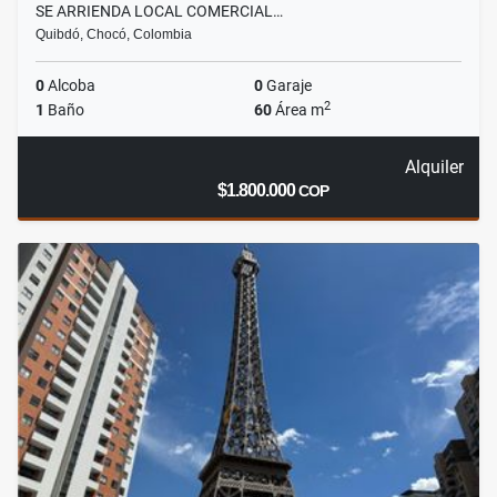
SE ARRIENDA LOCAL COMERCIAL…
Quibdó, Chocó, Colombia
0
Alcoba
0
Garaje
2
1
Baño
60
Área m
Alquiler
$1.800.000
COP