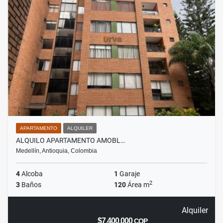
APARTAMENTO
ALQUILER
ALQUILO APARTAMENTO AMOBL…
Medellín, Antioquia, Colombia
4
Alcoba
1
Garaje
2
3
Baños
120
Área m
Alquiler
$7.400.000
COP