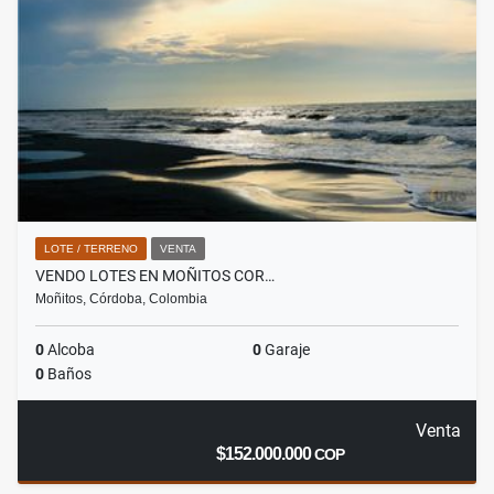
LOTE / TERRENO
VENTA
VENDO LOTES EN MOÑITOS COR…
Moñitos, Córdoba, Colombia
0
Alcoba
0
Garaje
0
Baños
Venta
$152.000.000
COP