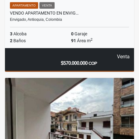
APARTAMENTO
VENTA
VENDO APARTAMENTO EN ENVIG…
Envigado, Antioquia, Colombia
3
Alcoba
0
Garaje
2
2
Baños
91
Área m
Venta
$570.000.000
COP