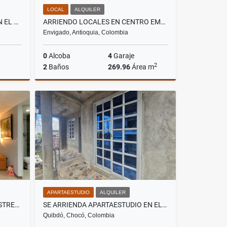
LOCAL
ALQUILER
SE ARRIENDA APARTAMENTO EN EL BARRIO ZONA MINERA EN QUIBDO
ARRIENDO LOCALES EN CENTRO EMPRESARIAL EN ENVIGADO
Envigado, Antioquia, Colombia
0
Alcoba
4
Garaje
2
2
Baños
269.96
Área m
lquiler
Alquiler
$35.694.468
APARTAESTUDIO
ALQUILER
VENDO APARTAMENTO EN LA ESTRELLA
SE ARRIENDA APARTAESTUDIO EN EL BARRIO ZONA MINERA EN QUIBDO
Quibdó, Chocó, Colombia