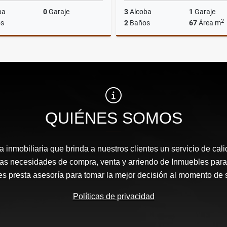
ba
0
Garaje
3
Alcoba
1
Garaje
2
s
2
Baños
67
Área m
Venta
$800.000.000
$420.000.000
QUIÉNES SOMOS
inmobiliaria que brinda a nuestros clientes un servicio de cal
las necesidades de compra, venta y arriendo de Inmuebles para
les presta asesoría para tomar la mejor decisión al momento de 
Políticas de privacidad