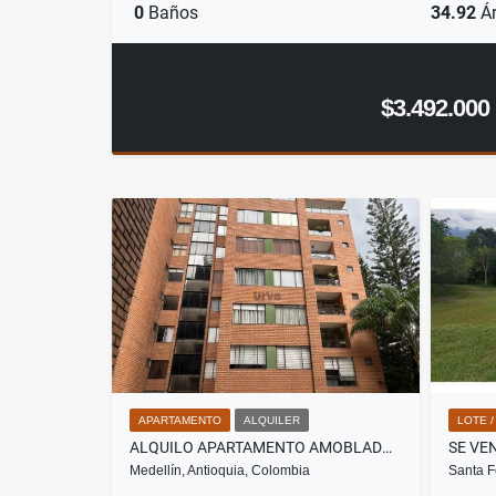
0
Baños
34.92
Ár
$3.492.000
APARTAMENTO
ALQUILER
LOTE 
ALQUILO APARTAMENTO AMOBLADO EN EL POBLADO PATIO BONITO
Medellín, Antioquia, Colombia
Santa F