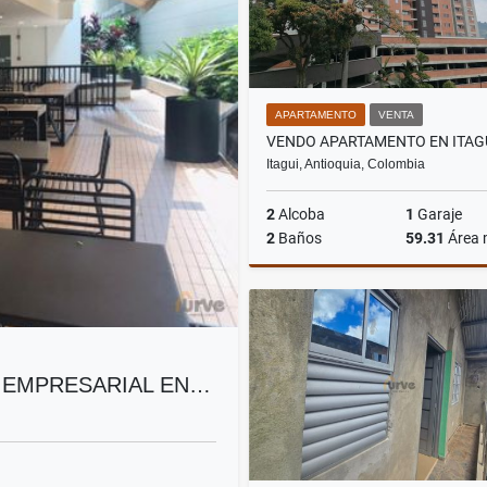
APARTAMENTO
VENTA
Itagui, Antioquia, Colombia
2
Alcoba
1
Garaje
2
Baños
59.31
Área
$430.000.000
 EMPRESARIAL EN…