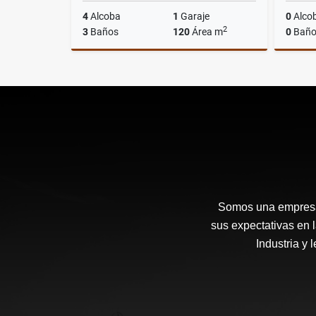
4
Alcoba
1
Garaje
0
Alco
2
3
Baños
120
Área m
0
Baño
Alquiler
$7.400.000
Somos una empresa 
sus expectativas en 
Industria y 