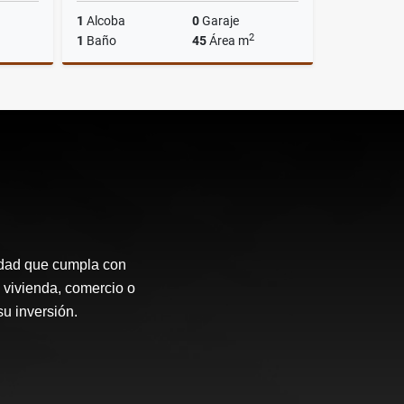
1
Alcoba
0
Garaje
2
1
Baño
45
Área m
Venta
Alquiler
$700.000
idad que cumpla con
 vivienda, comercio o
su inversión.