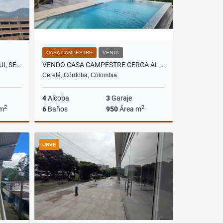
CASA CAMPESTRE
VENTA
VENDO APARTAMENTO EN ITAGUI, SECTOR DITAIRES
VENDO CASA CAMPESTRE CERCA AL MAR
Cereté, Córdoba, Colombia
4
Alcoba
3
Garaje
2
2
 m
6
Baños
950
Área m
Venta
Venta
URVE
$4.650.000.000