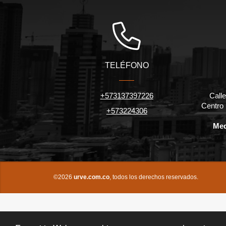
TELÉFONO
+573137397226
Calle
Centro
+573224306
Med
©2026
urve.com.co
, todos los derechos reservados.