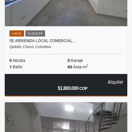
LOCAL
ALQUILER
SE ARRIENDA LOCAL COMERCIAL…
Quibdó, Chocó, Colombia
0
Alcoba
0
Garaje
2
1
Baño
60
Área m
Alquiler
$1.800.000
COP