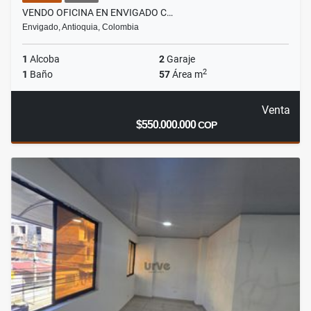
VENDO OFICINA EN ENVIGADO C…
Envigado, Antioquia, Colombia
1
Alcoba
2
Garaje
2
1
Baño
57
Área m
Venta
$550.000.000
COP