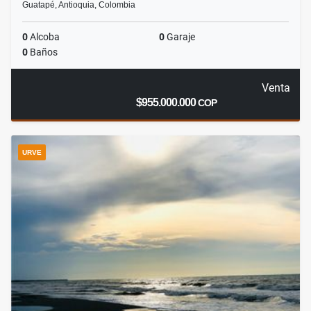
Guatapé, Antioquia, Colombia
0
Alcoba
0
Garaje
0
Baños
Venta
$955.000.000
COP
URVE