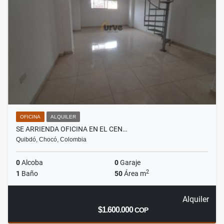
OFICINA
ALQUILER
SE ARRIENDA OFICINA EN EL CEN…
Quibdó, Chocó, Colombia
0
Alcoba
0
Garaje
2
1
Baño
50
Área m
Alquiler
$1.600.000
COP