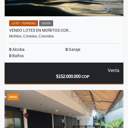
LOTE / TERRENO
VENTA
VENDO LOTES EN MOÑITOS COR…
Moñitos, Córdoba, Colombia
0
Alcoba
0
Garaje
0
Baños
Venta
$152.000.000
COP
URVE