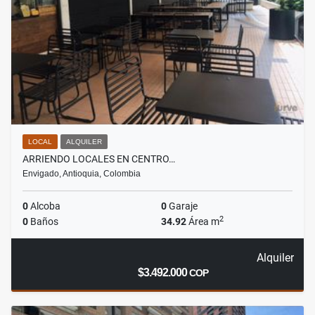
LOCAL
ALQUILER
ARRIENDO LOCALES EN CENTRO…
Envigado, Antioquia, Colombia
0
Alcoba
0
Garaje
2
0
Baños
34.92
Área m
Alquiler
$3.492.000
COP