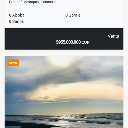
Guatapé, Antioquia, Colombia
0
Alcoba
0
Garaje
0
Baños
Venta
$955.000.000
COP
URVE