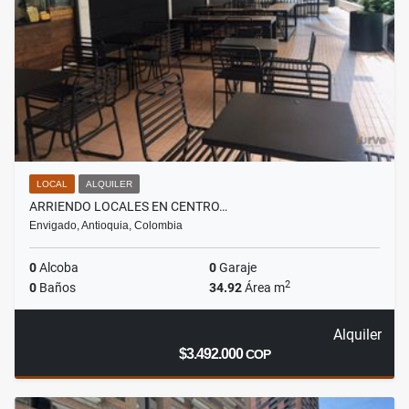
LOCAL
ALQUILER
ARRIENDO LOCALES EN CENTRO…
Envigado, Antioquia, Colombia
0
Alcoba
0
Garaje
2
0
Baños
34.92
Área m
Alquiler
$3.492.000
COP