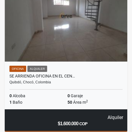
OFICINA
ALQUILER
SE ARRIENDA OFICINA EN EL CEN…
Quibdó, Chocó, Colombia
0
Alcoba
0
Garaje
2
1
Baño
50
Área m
Alquiler
$1.600.000
COP