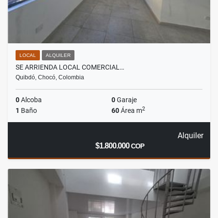
LOCAL
ALQUILER
SE ARRIENDA LOCAL COMERCIAL…
Quibdó, Chocó, Colombia
0
Alcoba
0
Garaje
2
1
Baño
60
Área m
Alquiler
$1.800.000
COP