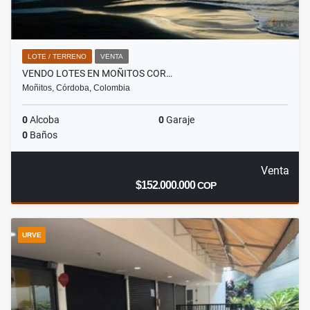
LOTE / TERRENO
VENTA
VENDO LOTES EN MOÑITOS COR…
Moñitos, Córdoba, Colombia
0
Alcoba
0
Garaje
0
Baños
Venta
$152.000.000
COP
URVE