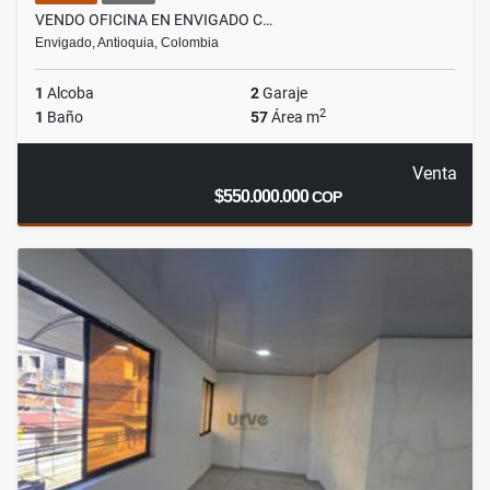
VENDO OFICINA EN ENVIGADO C…
Envigado, Antioquia, Colombia
1
Alcoba
2
Garaje
2
1
Baño
57
Área m
Venta
$550.000.000
COP