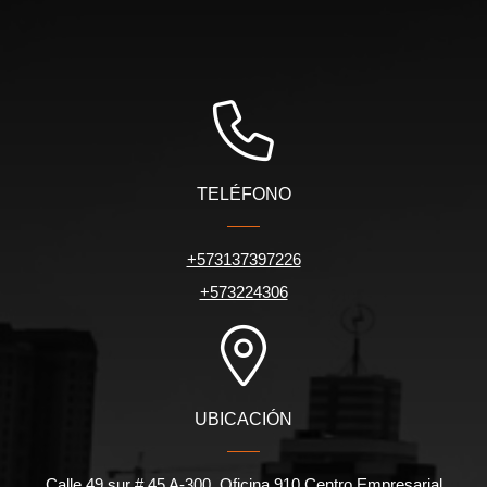
TELÉFONO
+573137397226
+573224306
UBICACIÓN
Calle 49 sur # 45 A-300. Oficina 910 Centro Empresarial