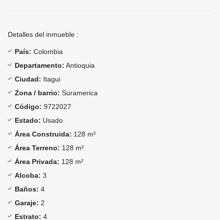
Detalles del inmueble :
País:
Colombia
Departamento:
Antioquia
Ciudad:
Itagui
Zona / barrio:
Suramerica
Código:
9722027
Estado:
Usado
Área Construida:
128 m²
Área Terreno:
128 m²
Área Privada:
128 m²
Alcoba:
3
Baños:
4
Garaje:
2
Estrato:
4