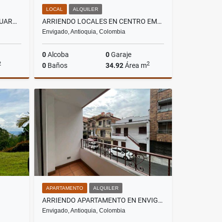
LOCAL
ALQUILER
VENDO CASA CAMPESTRE EN GUARNE VEREDA MONTAÑEZ
ARRIENDO LOCALES EN CENTRO EMPRESARIAL EN ENVIGADO
Envigado, Antioquia, Colombia
0
Alcoba
0
Garaje
2
2
0
Baños
34.92
Área m
Venta
Alquiler
$3.492.000
APARTAMENTO
ALQUILER
ARRIENDO APARTAMENTO EN ENVIGADO BARRIO MESA
Envigado, Antioquia, Colombia