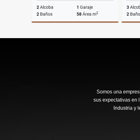
2
Alcoba
1
Garaje
3
Alco
2
2
Baños
58
Área m
2
Baño
Venta
$535.000.000
Somos una empresa 
sus expectativas en 
Industria y 