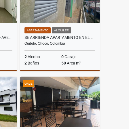
APARTAMENTO
ALQUILER
ALQUILO LOCAL EN ENVIGADO - AVENIDA LAS VEGAS
SE ARRIENDA APARTAMENTO EN EL BARRIO ZONA MINERA EN QUIBDO
Quibdó, Chocó, Colombia
2
Alcoba
0
Garaje
2
2
Baños
50
Área m
lquiler
Alquiler
URVE
$750.000