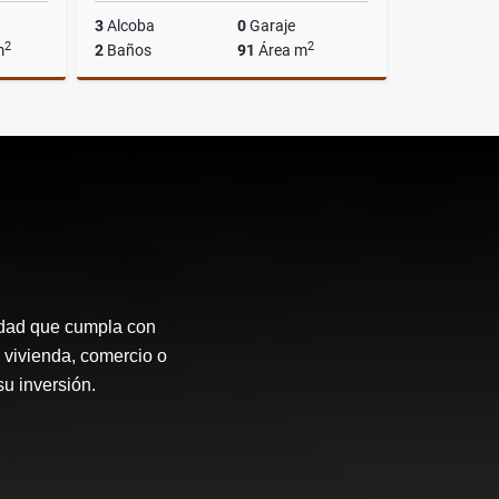
3
Alcoba
0
Garaje
2
2
m
2
Baños
91
Área m
Venta
Alquiler
$2.750.000
idad que cumpla con
 vivienda, comercio o
su inversión.