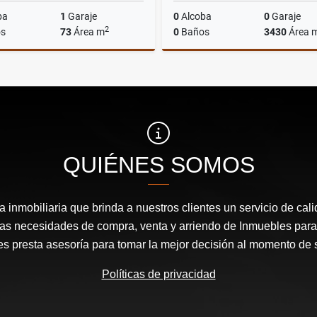
ba
1
Garaje
0
Alcoba
0
Garaje
2
s
73
Área m
0
Baños
3430
Área 
Alquiler
$3.000.000
$500.000.000
QUIÉNES SOMOS
inmobiliaria que brinda a nuestros clientes un servicio de cal
las necesidades de compra, venta y arriendo de Inmuebles para
les presta asesoría para tomar la mejor decisión al momento de 
Políticas de privacidad