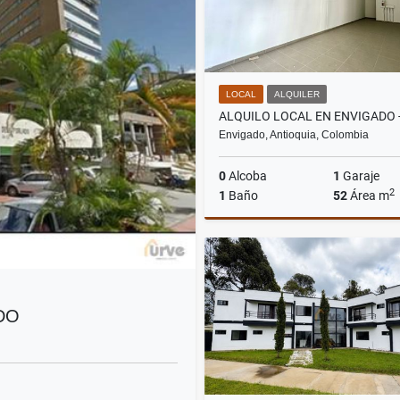
LOCAL
ALQUILER
Envigado, Antioquia, Colombia
0
Alcoba
1
Garaje
2
1
Baño
52
Área m
A
$4.900.000
DO