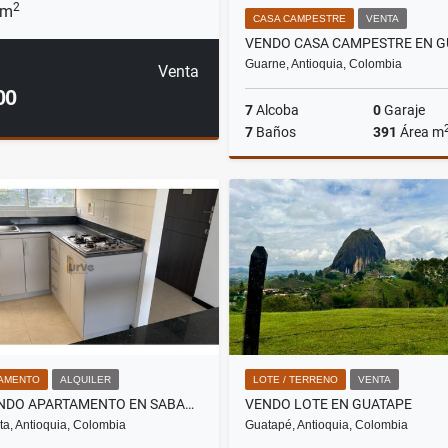
2
 m
CASA CAMPESTRE
VENTA
Guarne, Antioquia, Colombia
Venta
00
7
Alcoba
0
Garaje
7
Baños
391
Área m
$2.240.000.000
AMENTO
ALQUILER
LOTE / TERRENO
VENTA
ARRIENDO APARTAMENTO EN SABANETA
VENDO LOTE EN GUATAPE
a, Antioquia, Colombia
Guatapé, Antioquia, Colombia