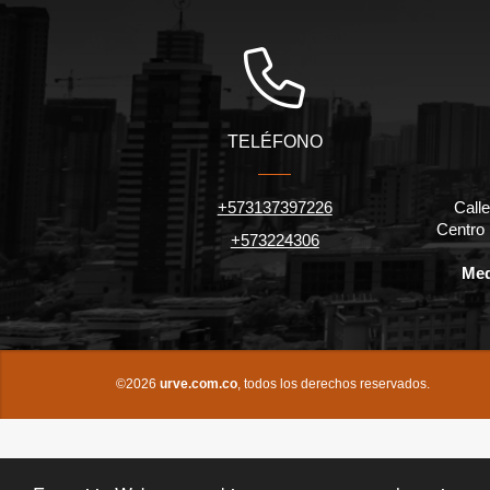
TELÉFONO
+573137397226
Calle
Centro
+573224306
Med
©2026
urve.com.co
, todos los derechos reservados.