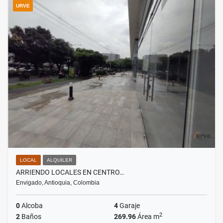
URVE
LOCAL
ALQUILER
ARRIENDO LOCALES EN CENTRO…
Envigado, Antioquia, Colombia
0
Alcoba
4
Garaje
2
2
Baños
269.96
Área m