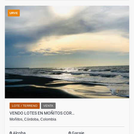
URVE
LOTE / TERRENO
VENTA
VENDO LOTES EN MOÑITOS COR…
Moñitos, Córdoba, Colombia
0
Alcoba
0
Garaje