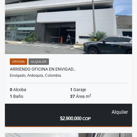
OFICINA
ALQUILER
ARRIENDO OFICINA EN ENVIGAD…
Envigado, Antioquia, Colombia
0
Alcoba
1
Garaje
2
1
Baño
37
Área m
Alquiler
$2.900.000
COP