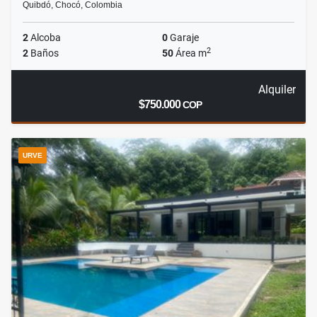
Quibdó, Chocó, Colombia
2
Alcoba
0
Garaje
2
2
Baños
50
Área m
Alquiler
$750.000
COP
URVE