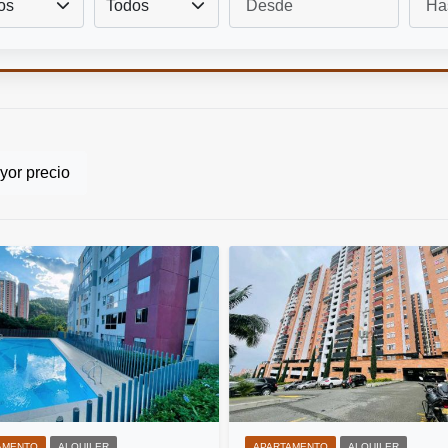
os
Todos
or precio
AMENTO
ALQUILER
APARTAMENTO
ALQUILER