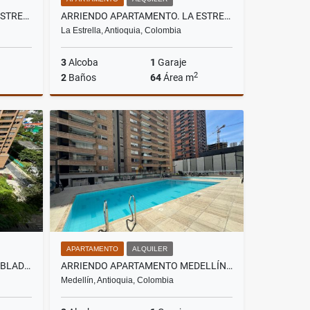
ARRIENDO APARTAMENTO. LA ESTRELLA
ARRIENDO APARTAMENTO. LA ESTRELLA
La Estrella, Antioquia, Colombia
3
Alcoba
1
Garaje
2
2
Baños
64
Área m
Alquiler
Alquiler
.500.000
$2.200.000
APARTAMENTO
ALQUILER
ARRIENDO APARTAMENTO AMOBLADO EN CIUDAD DEL RIO MEDELLIN
ARRIENDO APARTAMENTO MEDELLÍN CIUDAD DEL RIO
Medellín, Antioquia, Colombia