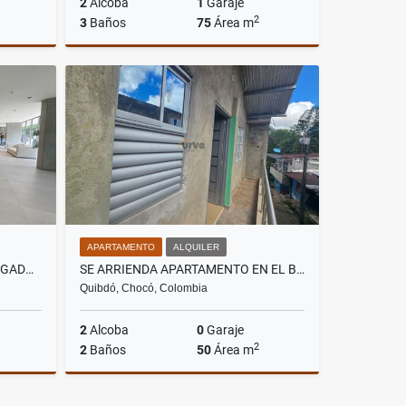
2
Alcoba
1
Garaje
2
3
Baños
75
Área m
Alquiler
Alquiler
.500.000
$4.500.000
APARTAMENTO
ALQUILER
ARRIENDO APARTAMENTO ENVIGADO. CERCA C. COMERCIAL VIVA
SE ARRIENDA APARTAMENTO EN EL BARRIO ZONA MINERA EN QUIBDO
Quibdó, Chocó, Colombia
2
Alcoba
0
Garaje
2
2
Baños
50
Área m
Alquiler
Alquiler