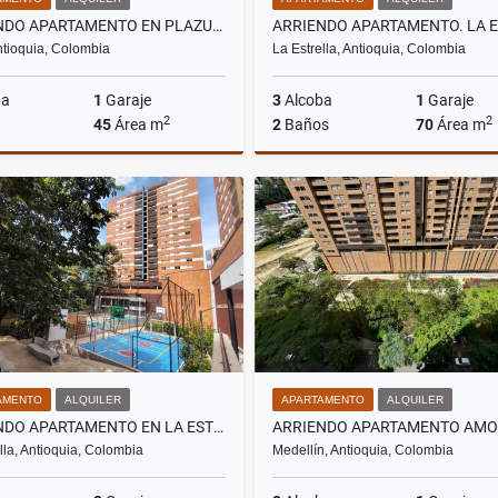
ARRIENDO APARTAMENTO EN PLAZUELA DEL NORTE BELLO ANTIOQUIA
ntioquia, Colombia
La Estrella, Antioquia, Colombia
ba
1
Garaje
3
Alcoba
1
Garaje
2
2
45
Área m
2
Baños
70
Área m
Alquiler
$1.420.000
$2
AMENTO
ALQUILER
APARTAMENTO
ALQUILER
ARRIENDO APARTAMENTO EN LA ESTRELLA SECTOR TOLEDO
lla, Antioquia, Colombia
Medellín, Antioquia, Colombia