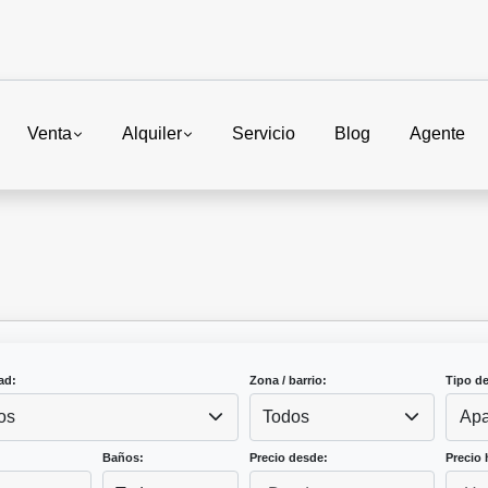
Venta
Alquiler
Servicio
Blog
Agente
ad:
Zona / barrio:
Tipo d
os
Todos
Apa
Baños:
Precio desde:
Precio 