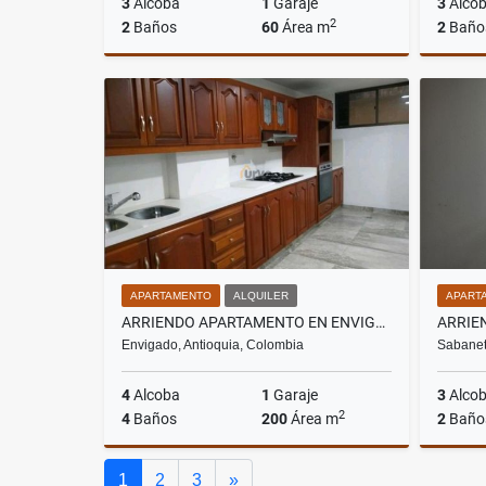
3
Alcoba
1
Garaje
3
Alco
2
2
Baños
60
Área m
2
Baño
Alquiler
$1.700.000
APARTAMENTO
ALQUILER
APART
ARRIENDO APARTAMENTO EN ENVIGADO SECTOR EL PORTAL
Envigado, Antioquia, Colombia
Sabanet
4
Alcoba
1
Garaje
3
Alco
2
4
Baños
200
Área m
2
Baño
Alquiler
Siguiente
1
2
3
»