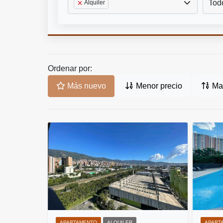
Tod
Alquiler
Ordenar por:
Más nuevo
Menor precio
May
APARTAMENTO
ALQUILER
APART