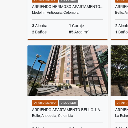
ARRIENDO HERMOSO APARTAMENTO. MEDELLIN UD. URBANITY
Medellín, Antioquia, Colombia
Bello, A
3
Alcoba
1
Garaje
2
Alco
2
2
Baños
85
Área m
1
Baño
Alquiler
$4.000.000
APARTAMENTO
ALQUILER
APART
ARRIENDO APARTAMENTO BELLO. LA NAVARRA
Bello, Antioquia, Colombia
La Estre