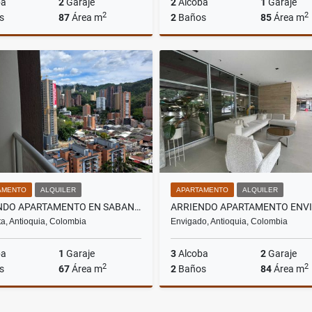
ba
2
Garaje
2
Alcoba
1
Garaje
2
2
s
87
Área m
2
Baños
85
Área m
Alquiler
$3.300.000
$5
AMENTO
ALQUILER
APARTAMENTO
ALQUILER
ARRIENDO APARTAMENTO EN SABANETA SECTOR LA 77 SUR
a, Antioquia, Colombia
Envigado, Antioquia, Colombia
ba
1
Garaje
3
Alcoba
2
Garaje
2
2
s
67
Área m
2
Baños
84
Área m
Alquiler