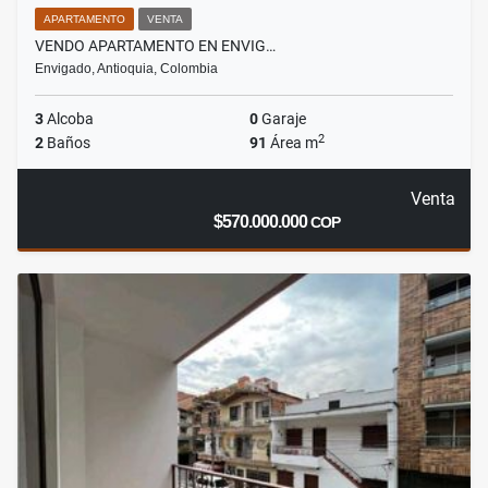
APARTAMENTO
VENTA
VENDO APARTAMENTO EN ENVIG…
Envigado, Antioquia, Colombia
3
Alcoba
0
Garaje
2
2
Baños
91
Área m
Venta
$570.000.000
COP