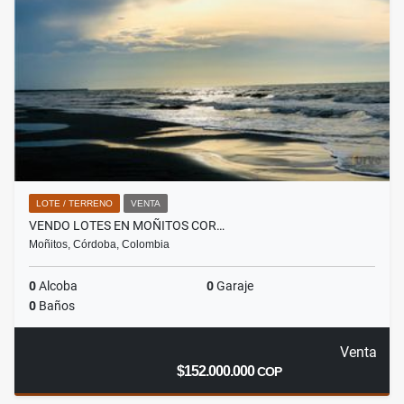
LOTE / TERRENO
VENTA
VENDO LOTES EN MOÑITOS COR…
Moñitos, Córdoba, Colombia
0
Alcoba
0
Garaje
0
Baños
Venta
$152.000.000
COP