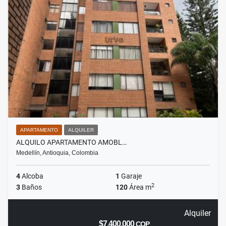
APARTAMENTO
ALQUILER
ALQUILO APARTAMENTO AMOBL…
Medellín, Antioquia, Colombia
4
Alcoba
1
Garaje
2
3
Baños
120
Área m
Alquiler
$7.400.000
COP