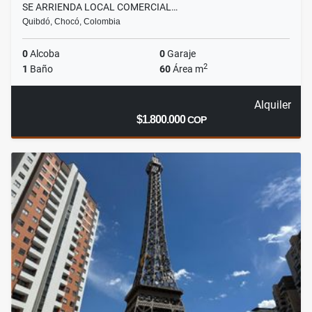
SE ARRIENDA LOCAL COMERCIAL…
Quibdó, Chocó, Colombia
0
Alcoba
0
Garaje
2
1
Baño
60
Área m
Alquiler
$1.800.000
COP