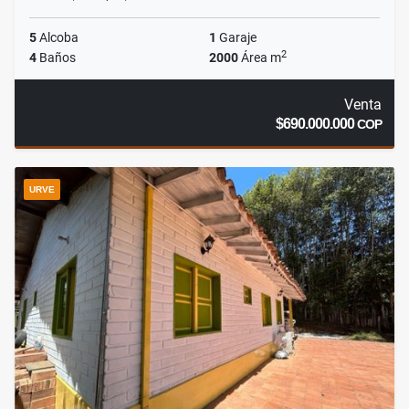
5
Alcoba
1
Garaje
2
4
Baños
2000
Área m
Venta
$690.000.000
COP
URVE