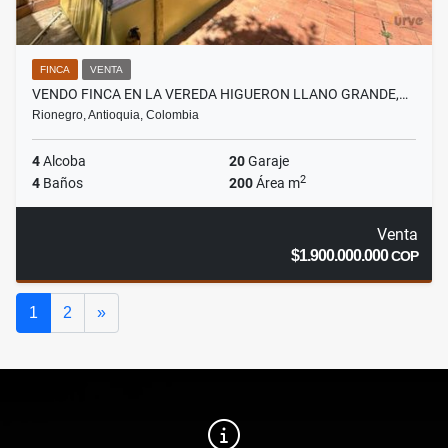
FINCA
VENTA
VENDO FINCA EN LA VEREDA HIGUERON LLANO GRANDE,…
Rionegro, Antioquia, Colombia
4
Alcoba
20
Garaje
2
4
Baños
200
Área m
Venta
$1.900.000.000
COP
Siguiente
1
2
»