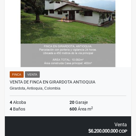
FINCA
VENTA
VENTA DE FINCA EN GIRARDOTA ANTIOQUIA
Girardota, Antioquia, Colombia
4
Alcoba
20
Garaje
2
4
Baños
600
Área m
Venta
$6.200.000.000
COP