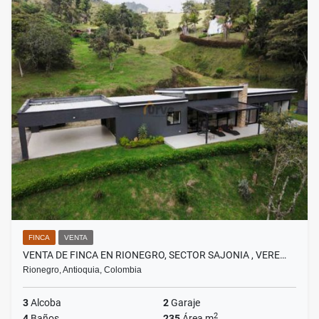
FINCA
VENTA
VENTA DE FINCA EN RIONEGRO, SECTOR SAJONIA , VERE…
Rionegro, Antioquia, Colombia
3
Alcoba
2
Garaje
2
4
Baños
235
Área m