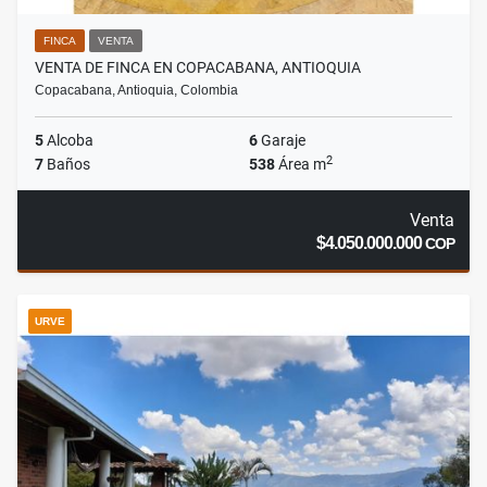
FINCA
VENTA
VENTA DE FINCA EN COPACABANA, ANTIOQUIA
Copacabana, Antioquia, Colombia
5
Alcoba
6
Garaje
2
7
Baños
538
Área m
Venta
$4.050.000.000
COP
URVE