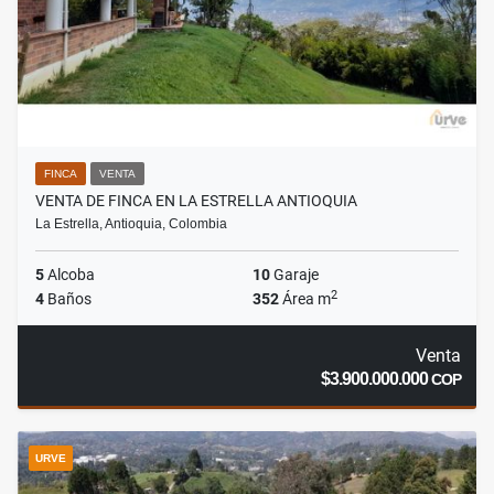
FINCA
VENTA
VENTA DE FINCA EN LA ESTRELLA ANTIOQUIA
La Estrella, Antioquia, Colombia
5
Alcoba
10
Garaje
2
4
Baños
352
Área m
Venta
$3.900.000.000
COP
URVE