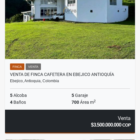
FINCA
VENTA
VENTA DE FINCA CAFETERA EN EBEJICO ANTIOQUÍA
Ebejico, Antioquia, Colombia
5
Alcoba
5
Garaje
2
4
Baños
700
Área m
Venta
$3.500.000.000
COP