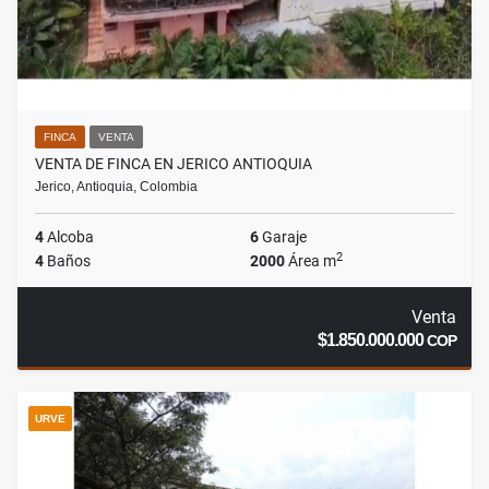
FINCA
VENTA
VENTA DE FINCA EN JERICO ANTIOQUIA
Jerico, Antioquia, Colombia
4
Alcoba
6
Garaje
2
4
Baños
2000
Área m
Venta
$1.850.000.000
COP
URVE