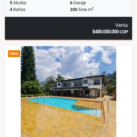
5
Alcoba
6
Garaje
2
4
Baños
200
Área m
Venta
$480.000.000
COP
URVE