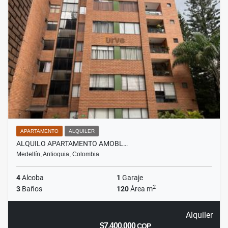
APARTAMENTO
ALQUILER
ALQUILO APARTAMENTO AMOBL…
Medellín, Antioquia, Colombia
4
Alcoba
1
Garaje
2
3
Baños
120
Área m
Alquiler
$7.400.000
COP