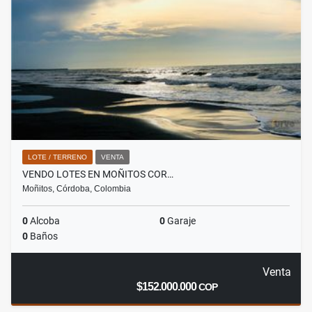
LOTE / TERRENO
VENTA
VENDO LOTES EN MOÑITOS COR…
Moñitos, Córdoba, Colombia
0
Alcoba
0
Garaje
0
Baños
Venta
$152.000.000
COP