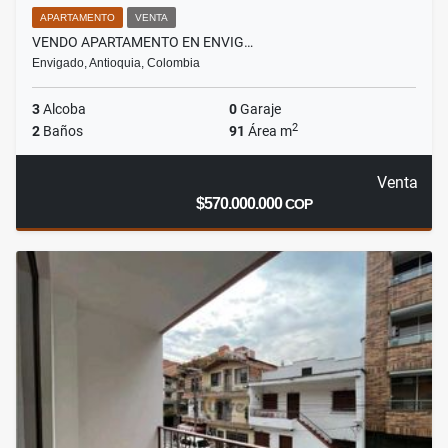
APARTAMENTO
VENTA
VENDO APARTAMENTO EN ENVIG…
Envigado, Antioquia, Colombia
3
Alcoba
0
Garaje
2
2
Baños
91
Área m
Venta
$570.000.000
COP