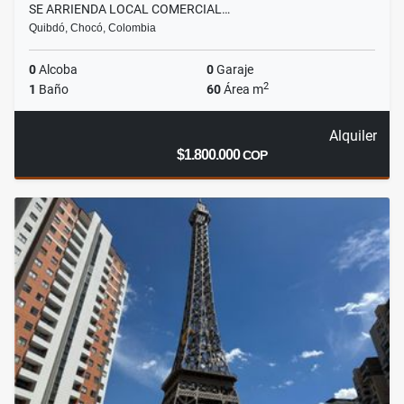
SE ARRIENDA LOCAL COMERCIAL…
Quibdó, Chocó, Colombia
0
Alcoba
0
Garaje
2
1
Baño
60
Área m
Alquiler
$1.800.000
COP