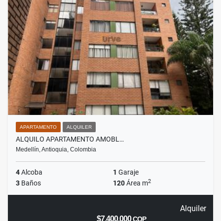
APARTAMENTO
ALQUILER
ALQUILO APARTAMENTO AMOBL…
Medellín, Antioquia, Colombia
4
Alcoba
1
Garaje
2
3
Baños
120
Área m
Alquiler
$7.400.000
COP