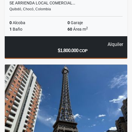
SE ARRIENDA LOCAL COMERCIAL…
Quibdó, Chocó, Colombia
0
Alcoba
0
Garaje
2
1
Baño
60
Área m
Alquiler
$1.800.000
COP