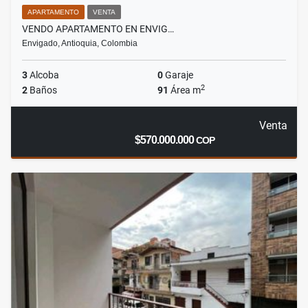
APARTAMENTO
VENTA
VENDO APARTAMENTO EN ENVIG…
Envigado, Antioquia, Colombia
3
Alcoba
0
Garaje
2
2
Baños
91
Área m
Venta
$570.000.000
COP