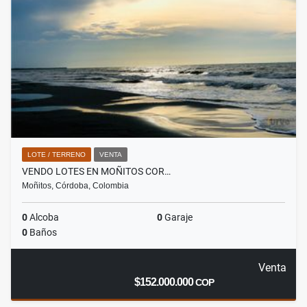
LOTE / TERRENO
VENTA
VENDO LOTES EN MOÑITOS COR…
Moñitos, Córdoba, Colombia
0
Alcoba
0
Garaje
0
Baños
Venta
$152.000.000
COP