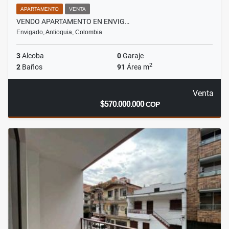
APARTAMENTO
VENTA
VENDO APARTAMENTO EN ENVIG…
Envigado, Antioquia, Colombia
3
Alcoba
0
Garaje
2
2
Baños
91
Área m
Venta
$570.000.000
COP