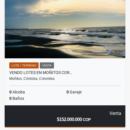
LOTE / TERRENO
VENTA
VENDO LOTES EN MOÑITOS COR…
Moñitos, Córdoba, Colombia
0
Alcoba
0
Garaje
0
Baños
Venta
$152.000.000
COP