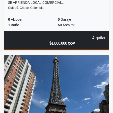
SE ARRIENDA LOCAL COMERCIAL…
Quibdó, Chocó, Colombia
0
Alcoba
0
Garaje
2
1
Baño
60
Área m
Alquiler
$1.800.000
COP