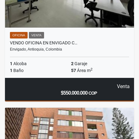
OFICINA
VENTA
VENDO OFICINA EN ENVIGADO C…
Envigado, Antioquia, Colombia
1
Alcoba
2
Garaje
2
1
Baño
57
Área m
Venta
$550.000.000
COP