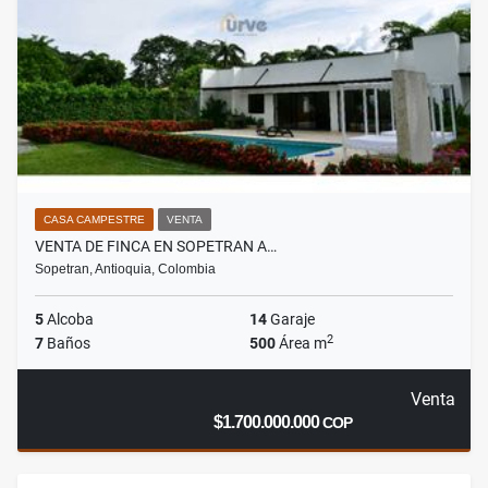
CASA CAMPESTRE
VENTA
VENTA DE FINCA EN SOPETRAN A…
Sopetran, Antioquia, Colombia
5
Alcoba
14
Garaje
2
7
Baños
500
Área m
Venta
$1.700.000.000
COP