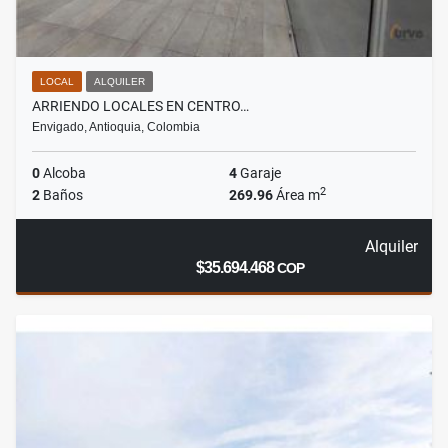
LOCAL
ALQUILER
ARRIENDO LOCALES EN CENTRO…
Envigado, Antioquia, Colombia
0
Alcoba
4
Garaje
2
2
Baños
269.96
Área m
Alquiler
$35.694.468
COP