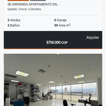
SE ARRIENDA APARTAMENTO EN…
Quibdó, Chocó, Colombia
2
Alcoba
0
Garaje
2
2
Baños
50
Área m
Alquiler
$750.000
COP