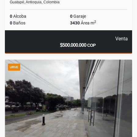
Guatapé, Antioquia, Colombia
0
Alcoba
0
Garaje
2
0
Baños
3430
Área m
Venta
$500.000.000
COP
URVE