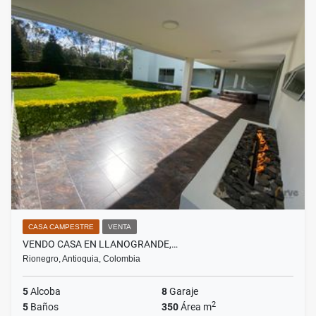
CASA CAMPESTRE
VENTA
VENDO CASA EN LLANOGRANDE,…
Rionegro, Antioquia, Colombia
5
Alcoba
8
Garaje
2
5
Baños
350
Área m