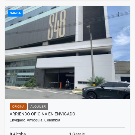
GANGA
OFICINA
ALQUILER
ARRIENDO OFICINA EN ENVIGADO
Envigado, Antioquia, Colombia
0
Alcoba
1
Garaje