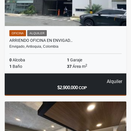
OFICINA
ALQUILER
ARRIENDO OFICINA EN ENVIGAD…
Envigado, Antioquia, Colombia
0
Alcoba
1
Garaje
2
1
Baño
37
Área m
Alquiler
$2.900.000
COP