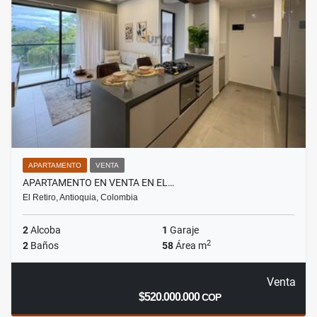
APARTAMENTO
VENTA
APARTAMENTO EN VENTA EN EL…
El Retiro, Antioquia, Colombia
2
Alcoba
1
Garaje
2
2
Baños
58
Área m
Venta
$520.000.000
COP