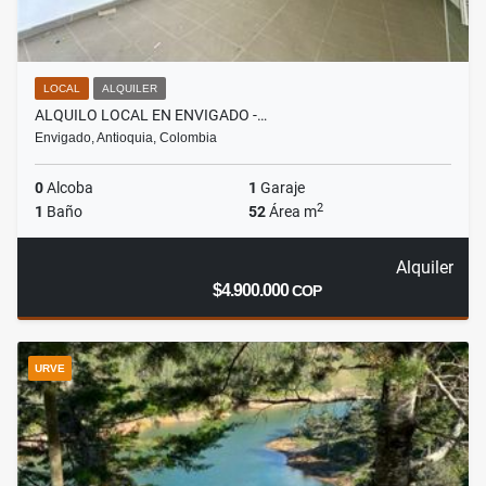
LOCAL
ALQUILER
ALQUILO LOCAL EN ENVIGADO -…
Envigado, Antioquia, Colombia
0
Alcoba
1
Garaje
2
1
Baño
52
Área m
Alquiler
$4.900.000
COP
URVE