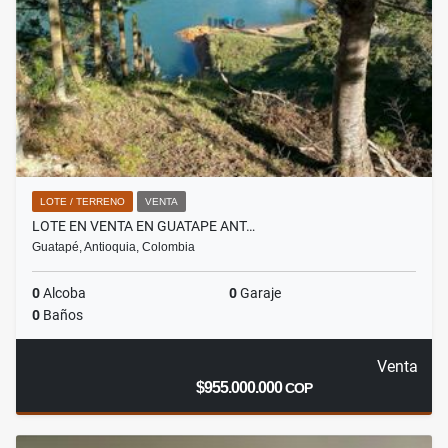
LOTE / TERRENO
VENTA
LOTE EN VENTA EN GUATAPE ANT…
Guatapé, Antioquia, Colombia
0
Alcoba
0
Garaje
0
Baños
Venta
$955.000.000
COP