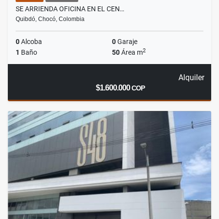
SE ARRIENDA OFICINA EN EL CEN…
Quibdó, Chocó, Colombia
0
Alcoba
0
Garaje
2
1
Baño
50
Área m
Alquiler
$1.600.000
COP