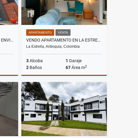
APARTAMENTO
VENTA
APARTAMENTO PARA VENTA EN ENVIGADO SECTOR LAS ANTILLAS
VENDO APARTAMENTO EN LA ESTRELLA
La Estrella, Antioquia, Colombia
3
Alcoba
1
Garaje
2
2
Baños
67
Área m
Venta
Venta
$420.000.000