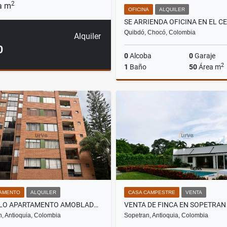
2
a m
OFICINA
ALQUILER
Quibdó, Chocó, Colombia
Alquiler
0
0
Alcoba
0
Garaje
2
1
Baño
50
Área m
A
$1.600.000
AMENTO
ALQUILER
CASA CAMPESTRE
VENTA
ALQUILO APARTAMENTO AMOBLADO EN EL POBLADO PATIO BONITO
n, Antioquia, Colombia
Sopetran, Antioquia, Colombia