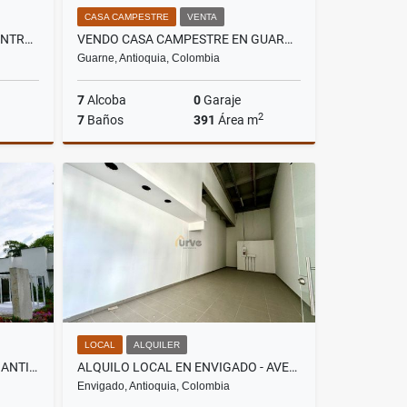
CASA CAMPESTRE
VENTA
SE ARRIENDA OFICINA EN EL CENTRO DE QUIBDO
VENDO CASA CAMPESTRE EN GUARNE VEREDA MONTAÑEZ
Guarne, Antioquia, Colombia
7
Alcoba
0
Garaje
2
7
Baños
391
Área m
lquiler
Venta
$2.240.000.000
LOCAL
ALQUILER
VENTA DE FINCA EN SOPETRAN ANTIOQUIA
ALQUILO LOCAL EN ENVIGADO - AVENIDA LAS VEGAS
Envigado, Antioquia, Colombia