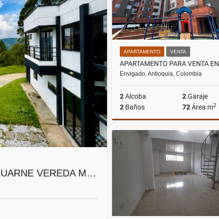
APARTAMENTO
VENTA
Envigado, Antioquia, Colombia
2
Alcoba
2
Garaje
2
2
Baños
72
Área m
$470.000.000
GUARNE VEREDA M…