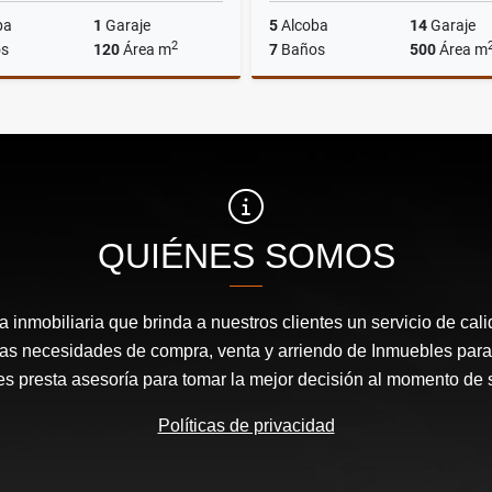
ba
1
Garaje
5
Alcoba
14
Garaje
2
s
120
Área m
7
Baños
500
Área m
Alquiler
$7.400.000
$1.700.000.000
QUIÉNES SOMOS
inmobiliaria que brinda a nuestros clientes un servicio de cal
las necesidades de compra, venta y arriendo de Inmuebles para
les presta asesoría para tomar la mejor decisión al momento de 
Políticas de privacidad