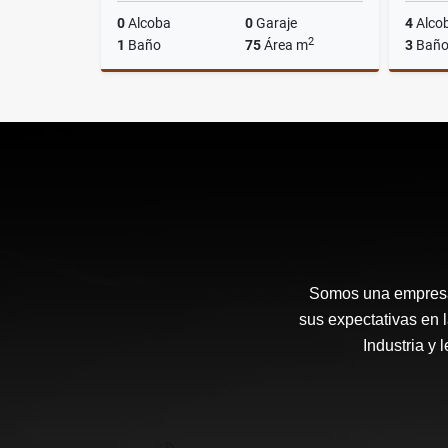
0
Alcoba
0
Garaje
4
Alco
2
1
Baño
75
Área m
3
Baño
Alquiler
$4.000.000
Somos una empresa 
sus expectativas en 
Industria y 