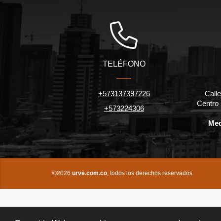
TELÉFONO
+573137397226
Calle
Centro
+573224306
Med
©2026
urve.com.co
, todos los derechos reservados.