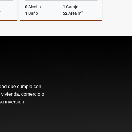
0
Alcoba
1
Garaje
2
2
1
Baño
52
Área m
Venta
Alquiler
$4.900.000
idad que cumpla con
 vivienda, comercio o
su inversión.