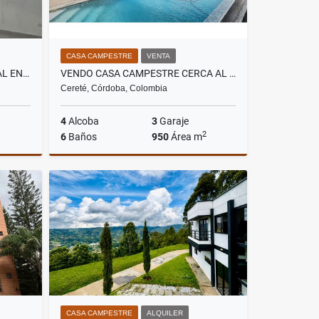
CASA CAMPESTRE
VENTA
SE ARRIENDA LOCAL COMERCIAL EN EL CENTRO DE QUIBDO
VENDO CASA CAMPESTRE CERCA AL MAR
Cereté, Córdoba, Colombia
4
Alcoba
3
Garaje
2
6
Baños
950
Área m
lquiler
Venta
$4.650.000.000
CASA CAMPESTRE
ALQUILER