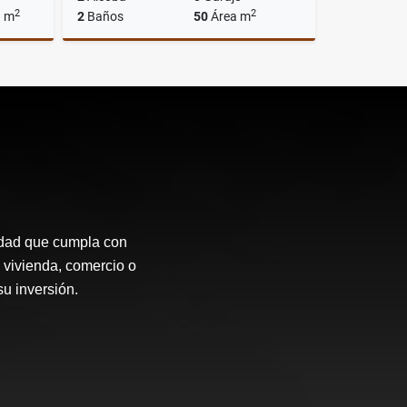
2
2
a m
2
Baños
50
Área m
lquiler
Alquiler
$750.000
idad que cumpla con
 vivienda, comercio o
su inversión.