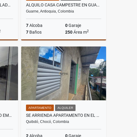
ALQUILO APARTAMENTO AMOBLADO EN EL POBLADO PATIO BONITO
ALQUILO CASA CAMPESTRE EN GUARNE VEREDA MONTAÑEZ
Guarne, Antioquia, Colombia
7
Alcoba
0
Garaje
2
2
7
Baños
250
Área m
lquiler
Alquiler
$15.000.000
APARTAMENTO
ALQUILER
ARRIENDO LOCALES EN CENTRO EMPRESARIAL EN ENVIGADO
SE ARRIENDA APARTAMENTO EN EL BARRIO ZONA MINERA EN QUIBDO
Quibdó, Chocó, Colombia
2
Alcoba
0
Garaje