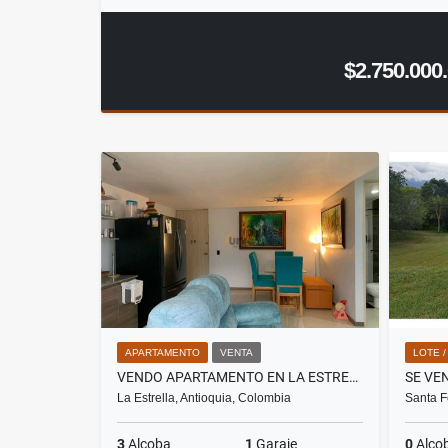
$2.750.000
APARTAMENTO
VENTA
LOTE 
VENDO APARTAMENTO EN LA ESTRELLA
La Estrella, Antioquia, Colombia
Santa F
3
Alcoba
1
Garaje
0
Alco