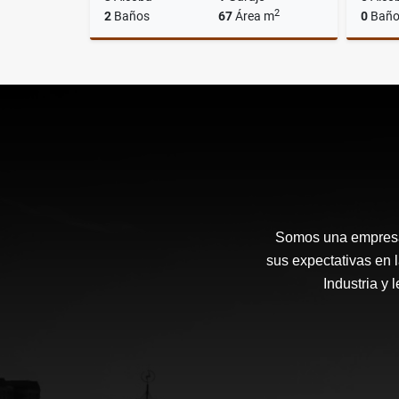
2
2
Baños
67
Área m
0
Baño
Venta
$420.000.000
Somos una empresa 
sus expectativas en 
Industria y 