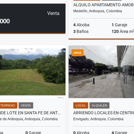
Medellín, Antioquia, Colombia
Venta
.000
4
Alcoba
1
Garaje
3
Baños
120
Área m
A
URVE
$7.400.000
/ TERRENO
VENTA
LOCAL
ALQUILER
SE VENDE LOTE EN SANTA FE DE ANTIOQUIA
e de Antioquia, Antioquia, Colombia
Envigado, Antioquia, Colombia
ba
0
Garaje
0
Alcoba
4
Garaje