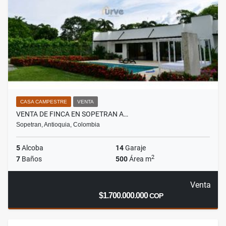
CASA CAMPESTRE
VENTA
VENTA DE FINCA EN SOPETRAN A…
Sopetran, Antioquia, Colombia
5
Alcoba
14
Garaje
2
7
Baños
500
Área m
Venta
$1.700.000.000
COP