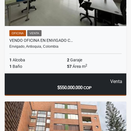
OFICINA
VENTA
VENDO OFICINA EN ENVIGADO C…
Envigado, Antioquia, Colombia
1
Alcoba
2
Garaje
2
1
Baño
57
Área m
Venta
$550.000.000
COP