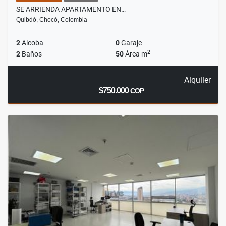
SE ARRIENDA APARTAMENTO EN…
Quibdó, Chocó, Colombia
2
Alcoba
0
Garaje
2
2
Baños
50
Área m
Alquiler
$750.000
COP