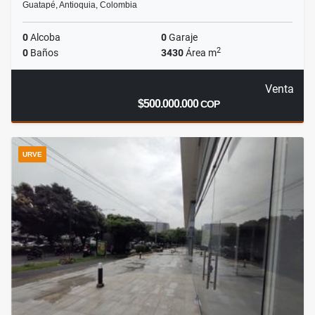
Guatapé, Antioquia, Colombia
0
Alcoba
0
Garaje
2
0
Baños
3430
Área m
Venta
$500.000.000
COP
URVE