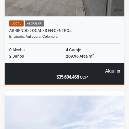
LOCAL
ALQUILER
ARRIENDO LOCALES EN CENTRO…
Envigado, Antioquia, Colombia
0
Alcoba
4
Garaje
2
2
Baños
269.96
Área m
Alquiler
$35.694.468
COP