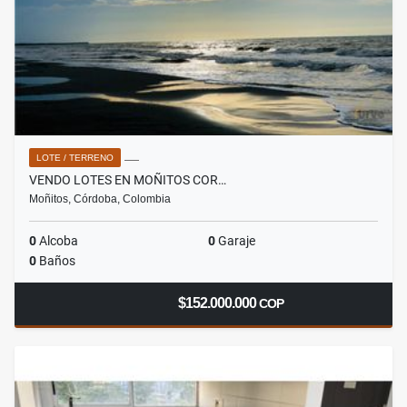
LOTE / TERRENO
VENDO LOTES EN MOÑITOS COR…
Moñitos, Córdoba, Colombia
0
Alcoba
0
Garaje
0
Baños
$152.000.000
COP