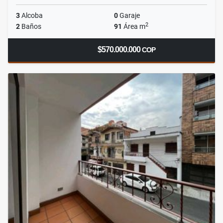
3
Alcoba
0
Garaje
2
2
Baños
91
Área m
$570.000.000
COP