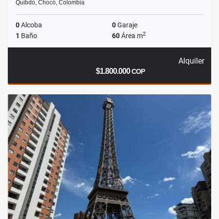
Quibdó, Chocó, Colombia
0
Alcoba
0
Garaje
2
1
Baño
60
Área m
Alquiler
$1.800.000
COP