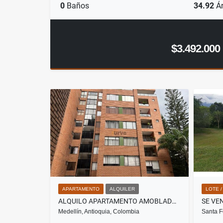
0
Baños
34.92
Ár
$3.492.000
APARTAMENTO
ALQUILER
LOTE 
ALQUILO APARTAMENTO AMOBLADO EN EL POBLADO PATIO BONITO
Medellín, Antioquia, Colombia
Santa F