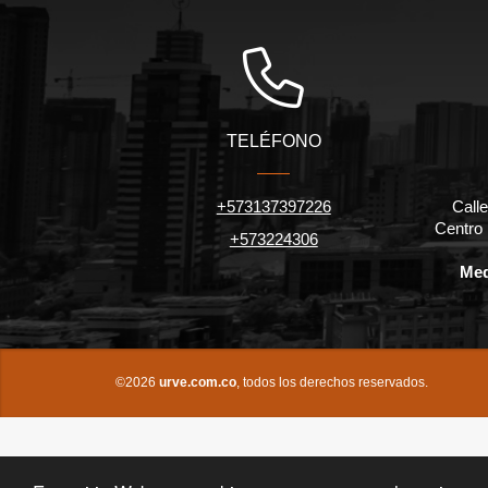
TELÉFONO
+573137397226
Calle
Centro
+573224306
Med
©2026
urve.com.co
, todos los derechos reservados.