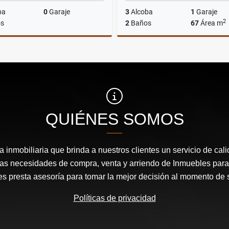
ba
0
Garaje
3
Alcoba
1
Garaje
2
s
2
Baños
67
Área m
Venta
$800.000.000
$420.000.000
QUIÉNES SOMOS
inmobiliaria que brinda a nuestros clientes un servicio de cal
las necesidades de compra, venta y arriendo de Inmuebles para
les presta asesoría para tomar la mejor decisión al momento de 
Políticas de privacidad