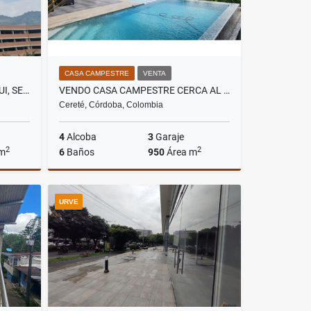
CASA CAMPESTRE
VENTA
VENDO APARTAMENTO EN ITAGUI, SECTOR DITAIRES
VENDO CASA CAMPESTRE CERCA AL MAR
Cereté, Córdoba, Colombia
4
Alcoba
3
Garaje
2
2
 m
6
Baños
950
Área m
Venta
Venta
URVE
$4.650.000.000