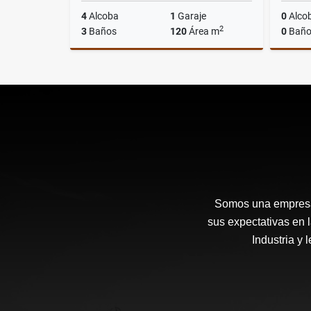
4
Alcoba
1
Garaje
0
Alco
2
3
Baños
120
Área m
0
Baño
Alquiler
$7.400.000
Somos una empresa 
sus expectativas en 
Industria y 