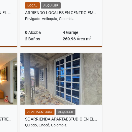
LOCAL
ALQUILER
SE ARRIENDA APARTAMENTO EN EL BARRIO ZONA MINERA EN QUIBDO
ARRIENDO LOCALES EN CENTRO EMPRESARIAL EN ENVIGADO
Envigado, Antioquia, Colombia
0
Alcoba
4
Garaje
2
2
Baños
269.96
Área m
lquiler
Alquiler
$35.694.468
APARTAESTUDIO
ALQUILER
VENDO APARTAMENTO EN LA ESTRELLA
SE ARRIENDA APARTAESTUDIO EN EL BARRIO ZONA MINERA EN QUIBDO
Quibdó, Chocó, Colombia