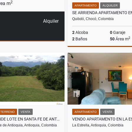
2
ea m
APARTAMENTO
ALQUILER
Quibdó, Chocó, Colombia
Alquiler
2
Alcoba
0
Garaje
2
2
Baños
50
Área m
A
$750.000
/ TERRENO
VENTA
APARTAMENTO
VENTA
SE VENDE LOTE EN SANTA FE DE ANTIOQUIA
e de Antioquia, Antioquia, Colombia
La Estrella, Antioquia, Colombia