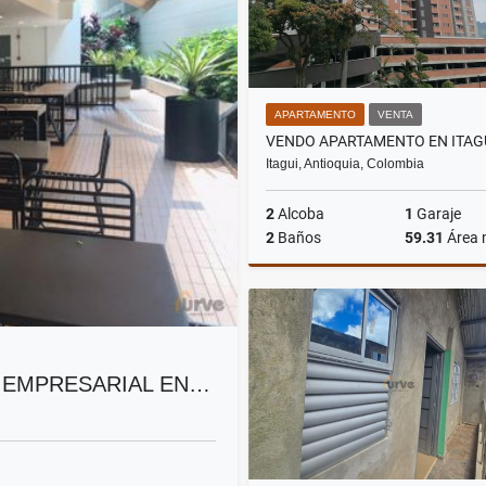
APARTAMENTO
VENTA
Itagui, Antioquia, Colombia
2
Alcoba
1
Garaje
2
Baños
59.31
Área
$430.000.000
 EMPRESARIAL EN…