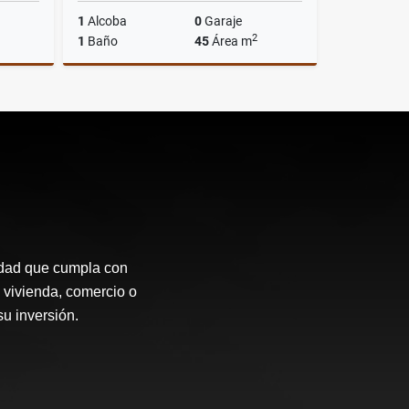
1
Alcoba
0
Garaje
2
1
Baño
45
Área m
Venta
Alquiler
$700.000
idad que cumpla con
 vivienda, comercio o
su inversión.