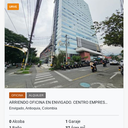
URVE
OFICINA
ALQUILER
ARRIENDO OFICINA EN ENVIGADO. CENTRO EMPRES…
Envigado, Antioquia, Colombia
0
Alcoba
1
Garaje
2
1
Baño
37
Área m