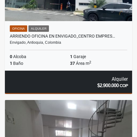
OFICINA
ALQUILER
ARRIENDO OFICINA EN ENVIGADO_CENTRO EMPRES…
Envigado, Antioquia, Colombia
0
Alcoba
1
Garaje
2
1
Baño
37
Área m
Alquiler
$2.900.000
COP