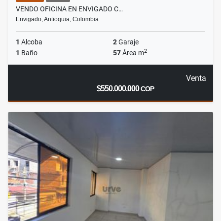
VENDO OFICINA EN ENVIGADO C…
Envigado, Antioquia, Colombia
1
Alcoba
2
Garaje
2
1
Baño
57
Área m
Venta
$550.000.000
COP