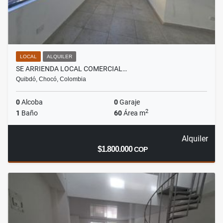
LOCAL
ALQUILER
SE ARRIENDA LOCAL COMERCIAL…
Quibdó, Chocó, Colombia
0
Alcoba
0
Garaje
2
1
Baño
60
Área m
Alquiler
$1.800.000
COP