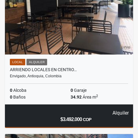
LOCAL
ALQUILER
ARRIENDO LOCALES EN CENTRO…
Envigado, Antioquia, Colombia
0
Alcoba
0
Garaje
2
0
Baños
34.92
Área m
Alquiler
$3.492.000
COP