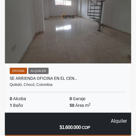
OFICINA
ALQUILER
SE ARRIENDA OFICINA EN EL CEN…
Quibdó, Chocó, Colombia
0
Alcoba
0
Garaje
2
1
Baño
50
Área m
Alquiler
$1.600.000
COP