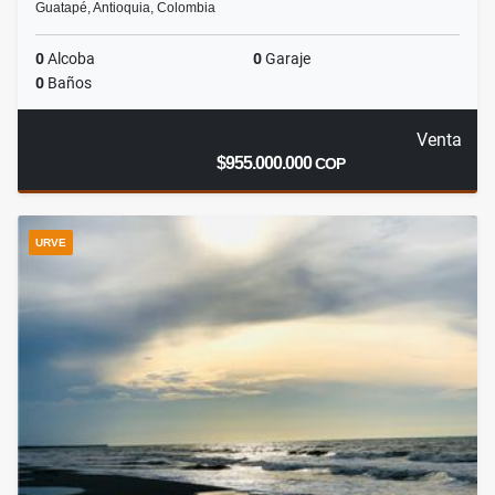
Guatapé, Antioquia, Colombia
0
Alcoba
0
Garaje
0
Baños
Venta
$955.000.000
COP
URVE