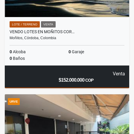
LOTE / TERRENO
VENTA
VENDO LOTES EN MOÑITOS COR…
Moñitos, Córdoba, Colombia
0
Alcoba
0
Garaje
0
Baños
Venta
$152.000.000
COP
URVE