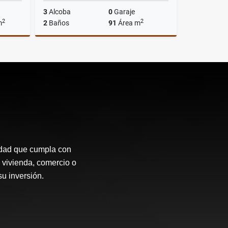
3
Alcoba
0
Garaje
2
2
m
2
Baños
91
Área m
Venta
Alquiler
$2.750.000
idad que cumpla con
 vivienda, comercio o
su inversión.