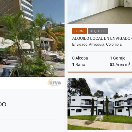
LOCAL
ALQUILER
Envigado, Antioquia, Colombia
0
Alcoba
1
Garaje
2
1
Baño
52
Área m
A
$4.900.000
DO