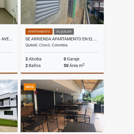
APARTAMENTO
ALQUILER
ALQUILO LOCAL EN ENVIGADO - AVENIDA LAS VEGAS
SE ARRIENDA APARTAMENTO EN EL BARRIO ZONA MINERA EN QUIBDO
Quibdó, Chocó, Colombia
2
Alcoba
0
Garaje
2
2
Baños
50
Área m
lquiler
Alquiler
URVE
$750.000