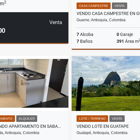
2
 m
CASA CAMPESTRE
VENTA
Guarne, Antioquia, Colombia
Venta
00
7
Alcoba
0
Garaje
7
Baños
391
Área m
$2.240.000.000
AMENTO
ALQUILER
LOTE / TERRENO
VENTA
ARRIENDO APARTAMENTO EN SABANETA
VENDO LOTE EN GUATAPE
a, Antioquia, Colombia
Guatapé, Antioquia, Colombia