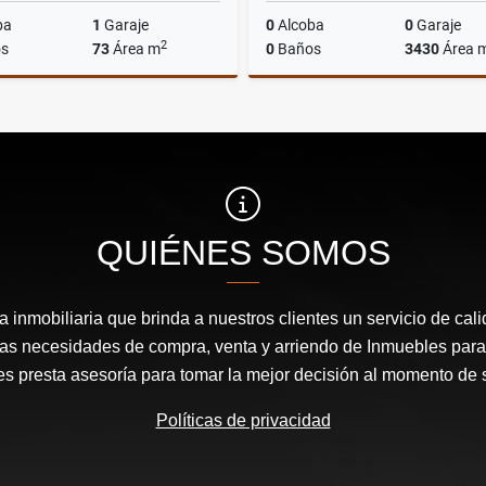
ba
1
Garaje
0
Alcoba
0
Garaje
2
s
73
Área m
0
Baños
3430
Área 
Alquiler
$3.000.000
$500.000.000
QUIÉNES SOMOS
inmobiliaria que brinda a nuestros clientes un servicio de cal
las necesidades de compra, venta y arriendo de Inmuebles para
les presta asesoría para tomar la mejor decisión al momento de 
Políticas de privacidad