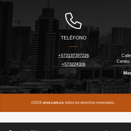
TELÉFONO
+573137397226
Calle
Centro
+573224306
Med
©2026
urve.com.co
, todos los derechos reservados.