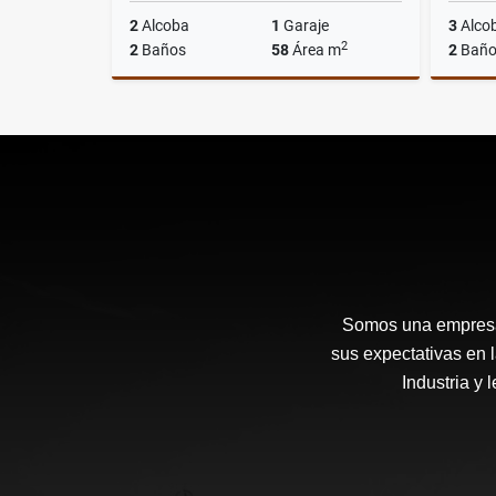
2
Alcoba
1
Garaje
3
Alco
2
2
Baños
58
Área m
2
Baño
Venta
$535.000.000
Somos una empresa 
sus expectativas en 
Industria y 