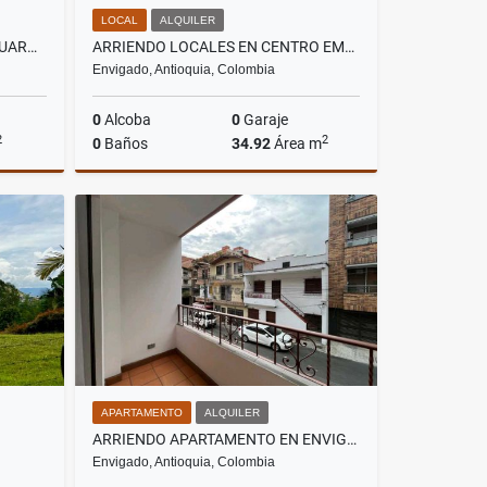
LOCAL
ALQUILER
VENDO CASA CAMPESTRE EN GUARNE VEREDA MONTAÑEZ
ARRIENDO LOCALES EN CENTRO EMPRESARIAL EN ENVIGADO
Envigado, Antioquia, Colombia
0
Alcoba
0
Garaje
2
2
0
Baños
34.92
Área m
Venta
Alquiler
$3.492.000
APARTAMENTO
ALQUILER
ARRIENDO APARTAMENTO EN ENVIGADO BARRIO MESA
Envigado, Antioquia, Colombia