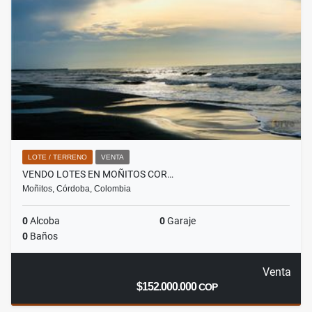
LOTE / TERRENO
VENTA
VENDO LOTES EN MOÑITOS COR…
Moñitos, Córdoba, Colombia
0
Alcoba
0
Garaje
0
Baños
Venta
$152.000.000
COP