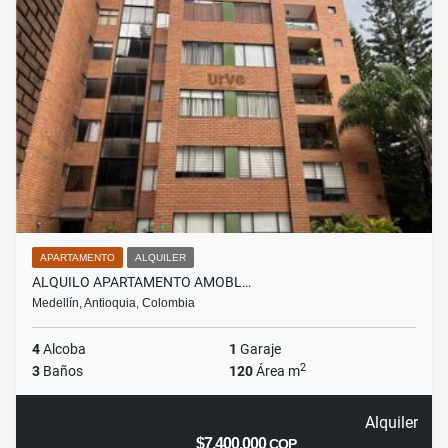
APARTAMENTO
ALQUILER
ALQUILO APARTAMENTO AMOBL…
Medellín, Antioquia, Colombia
4
Alcoba
1
Garaje
2
3
Baños
120
Área m
Alquiler
$7.400.000
COP