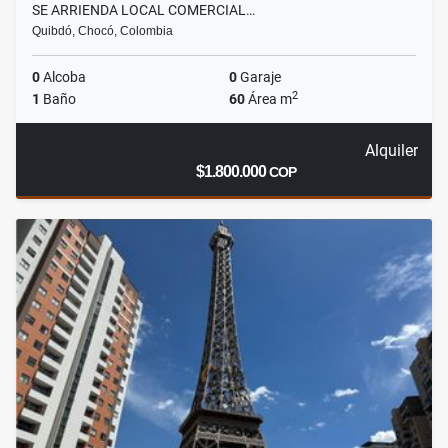
SE ARRIENDA LOCAL COMERCIAL…
Quibdó, Chocó, Colombia
0
Alcoba
0
Garaje
2
1
Baño
60
Área m
Alquiler
$1.800.000
COP