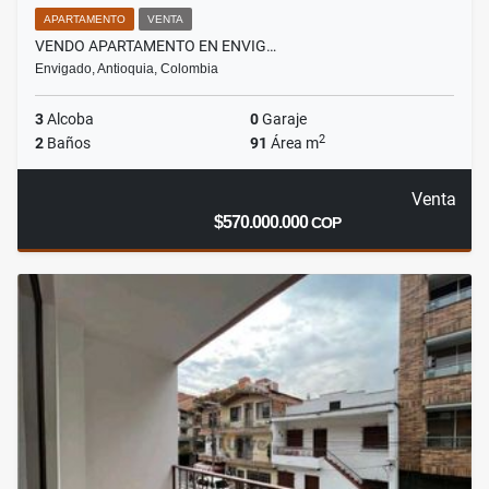
APARTAMENTO
VENTA
VENDO APARTAMENTO EN ENVIG…
Envigado, Antioquia, Colombia
3
Alcoba
0
Garaje
2
2
Baños
91
Área m
Venta
$570.000.000
COP