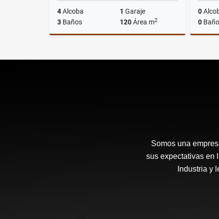
4
Alcoba
1
Garaje
0
Alco
2
3
Baños
120
Área m
0
Baño
Alquiler
$7.400.000
Somos una empresa 
sus expectativas en 
Industria y 