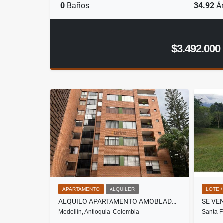
0
Baños
34.92
Ár
$3.492.000
APARTAMENTO
ALQUILER
LOTE 
ALQUILO APARTAMENTO AMOBLADO EN EL POBLADO PATIO BONITO
Medellín, Antioquia, Colombia
Santa F