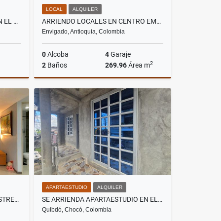
LOCAL
ALQUILER
SE ARRIENDA APARTAMENTO EN EL BARRIO ZONA MINERA EN QUIBDO
ARRIENDO LOCALES EN CENTRO EMPRESARIAL EN ENVIGADO
Envigado, Antioquia, Colombia
0
Alcoba
4
Garaje
2
2
Baños
269.96
Área m
lquiler
Alquiler
$35.694.468
APARTAESTUDIO
ALQUILER
VENDO APARTAMENTO EN LA ESTRELLA
SE ARRIENDA APARTAESTUDIO EN EL BARRIO ZONA MINERA EN QUIBDO
Quibdó, Chocó, Colombia