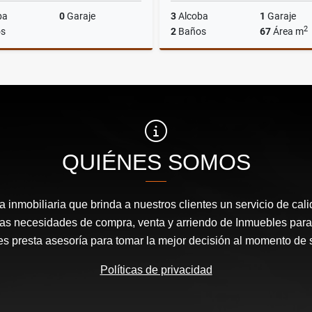
ba
0
Garaje
3
Alcoba
1
Garaje
2
s
2
Baños
67
Área m
Venta
$800.000.000
$420.000.000
QUIÉNES SOMOS
inmobiliaria que brinda a nuestros clientes un servicio de cal
las necesidades de compra, venta y arriendo de Inmuebles para
les presta asesoría para tomar la mejor decisión al momento de 
Políticas de privacidad