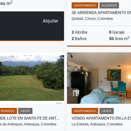
2
ea m
APARTAMENTO
ALQUILER
Quibdó, Chocó, Colombia
Alquiler
2
Alcoba
0
Garaje
2
2
Baños
50
Área m
A
$750.000
/ TERRENO
VENTA
APARTAMENTO
VENTA
SE VENDE LOTE EN SANTA FE DE ANTIOQUIA
e de Antioquia, Antioquia, Colombia
La Estrella, Antioquia, Colombia