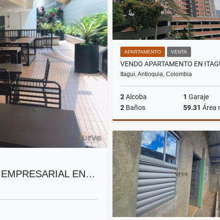
APARTAMENTO
VENTA
Itagui, Antioquia, Colombia
2
Alcoba
1
Garaje
2
Baños
59.31
Área
$430.000.000
 EMPRESARIAL EN…