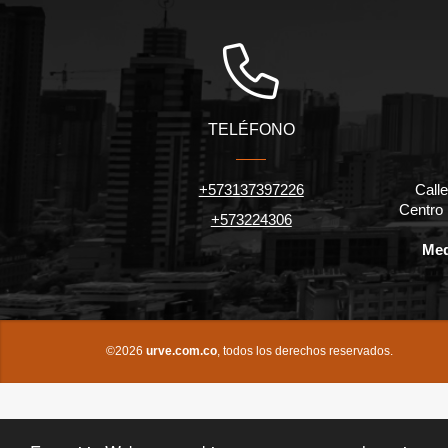
TELÉFONO
+573137397226
Calle
Centro
+573224306
Med
©2026
urve.com.co
, todos los derechos reservados.