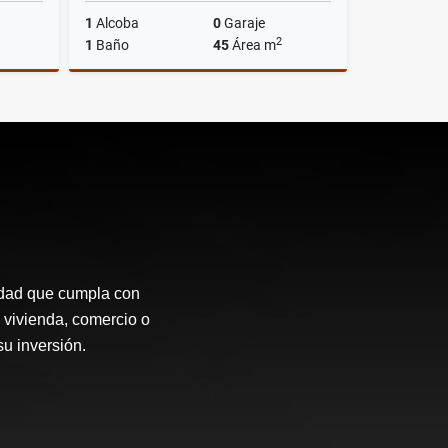
1
Alcoba
0
Garaje
2
1
Baño
45
Área m
Venta
Alquiler
$700.000
idad que cumpla con
 vivienda, comercio o
su inversión.