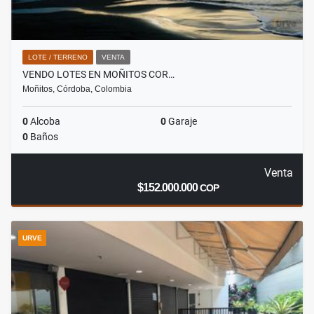
LOTE / TERRENO
VENTA
VENDO LOTES EN MOÑITOS COR…
Moñitos, Córdoba, Colombia
0
Alcoba
0
Garaje
0
Baños
Venta
$152.000.000
COP
URVE