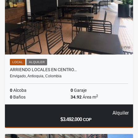
LOCAL
ALQUILER
ARRIENDO LOCALES EN CENTRO…
Envigado, Antioquia, Colombia
0
Alcoba
0
Garaje
2
0
Baños
34.92
Área m
Alquiler
$3.492.000
COP