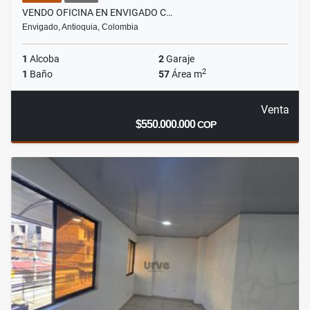
VENDO OFICINA EN ENVIGADO C…
Envigado, Antioquia, Colombia
1
Alcoba
2
Garaje
2
1
Baño
57
Área m
Venta
$550.000.000
COP