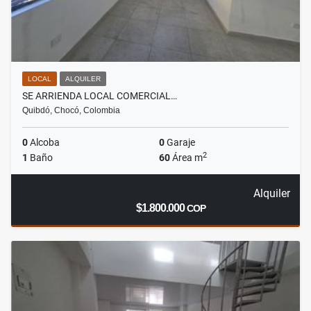
LOCAL
ALQUILER
SE ARRIENDA LOCAL COMERCIAL…
Quibdó, Chocó, Colombia
0
Alcoba
0
Garaje
2
1
Baño
60
Área m
Alquiler
$1.800.000
COP