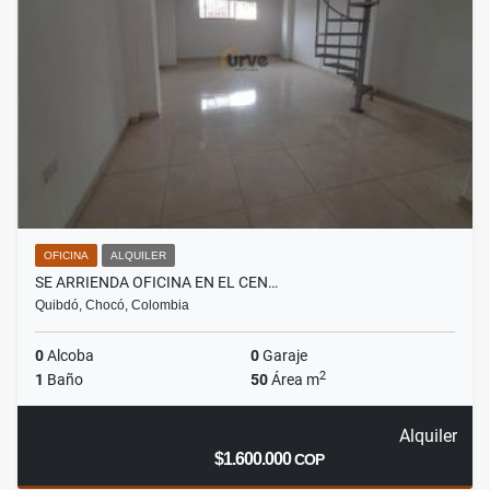
OFICINA
ALQUILER
SE ARRIENDA OFICINA EN EL CEN…
Quibdó, Chocó, Colombia
0
Alcoba
0
Garaje
2
1
Baño
50
Área m
Alquiler
$1.600.000
COP