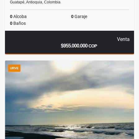
Guatapé, Antioquia, Colombia
0
Alcoba
0
Garaje
0
Baños
Venta
$955.000.000
COP
URVE